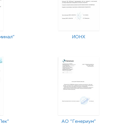
минал"
ИОНХ
Лек"
АО "Генериум"