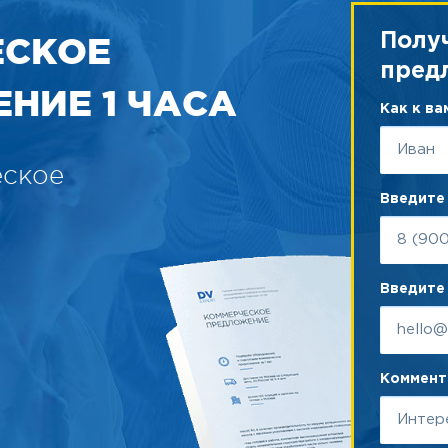
ЕСКОЕ
Полу
пред
НИЕ 1 ЧАСА
Как к в
еское
Введите
Введите 
Коммента