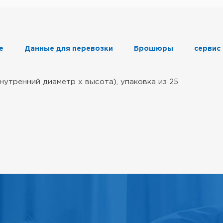
е
Данные для перевозки
Брошюры
сервис
утренний диаметр х высота), упаковка из 25