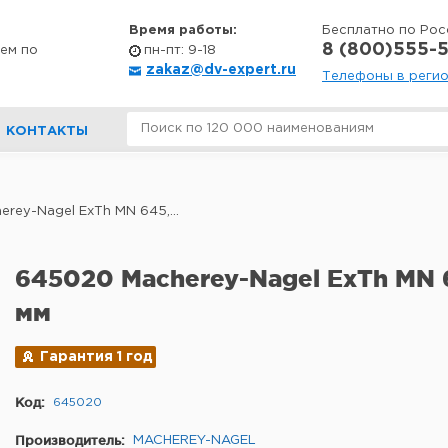
Время работы:
Бесплатно по Рос
8 (800)555-5
ем по
пн-пт: 9-18
zakaz@dv-expert.ru
Телефоны в реги
КОНТАКТЫ
rey-Nagel ExTh MN 645,...
645020 Macherey-Nagel ExTh MN 
мм
Гарантия 1 год
Код:
645020
Производитель:
MACHEREY-NAGEL