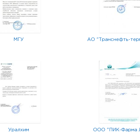
МГУ
АО "Транснефть-тер
Уралхим
ООО "ПИК-Фарма 