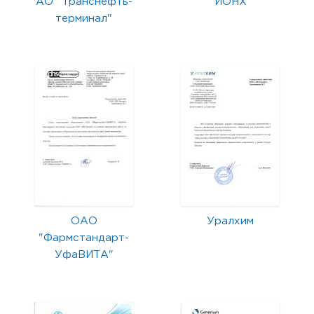
АО "Транснефть-
ИОНХ
терминал"
ОАО
Уралхим
"Фармстандарт-
УфаВИТА"