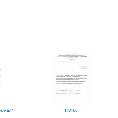
минал"
ИОНХ