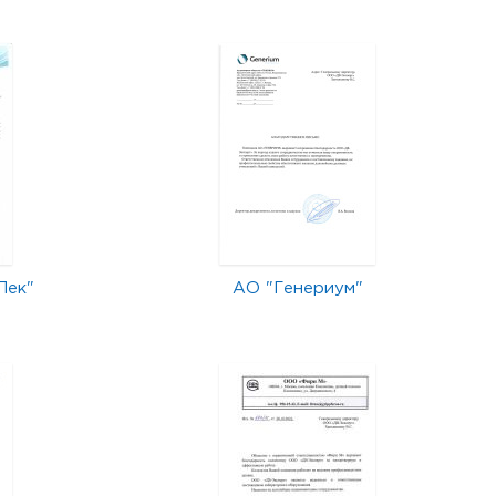
Лек"
АО "Генериум"