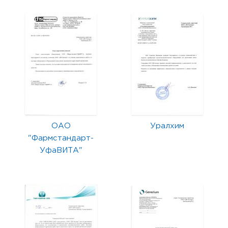
ОАО
Уралхим
"Фармстандарт-
УфаВИТА"