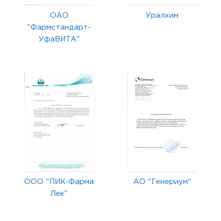
ОАО
Уралхим
"Фармстандарт-
УфаВИТА"
ООО "ПИК-Фарма
АО "Генериум"
Лек"