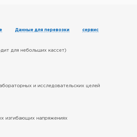
е
Данные для перевозки
сервис
одит для небольших кассет)
лабораторных и исследовательских целей
ых изгибающих напряжениях