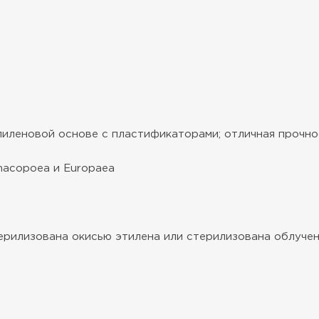
иленовой основе с пластификаторами; отличная прочно
rmacopoea и Europaea
ерилизована окисью этилена или стерилизована облуче