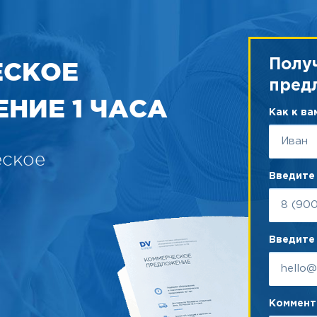
ЕСКОЕ
Полу
пред
НИЕ 1 ЧАСА
Как к в
еское
Введите
Введите 
Коммента