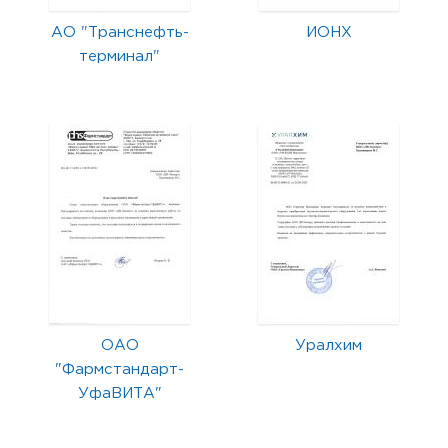
АО "Транснефть-
ИОНХ
терминал"
ОАО
Уралхим
"Фармстандарт-
УфаВИТА"