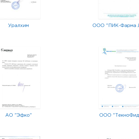
Уралхим
ООО "ПИК-Фарма 
АО "Эфко"
ООО "ТекноФид