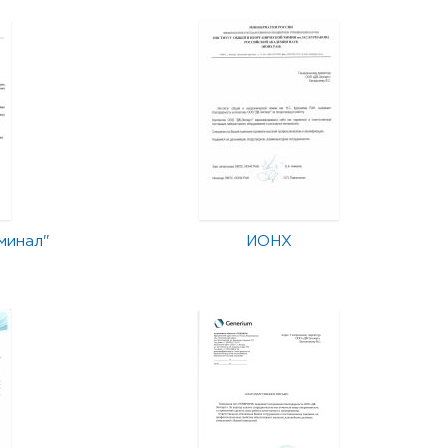
минал"
ИОНХ