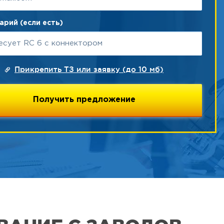
рий (если есть)
Прикрепить ТЗ или заявку (до 10 мб)