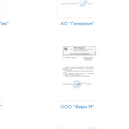
Лек"
АО "Генериум"
"
ООО "Фирн М"