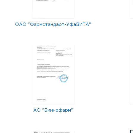
ОАО "Фармстандарт-УфаВИТА"
АО "Биннофарм"