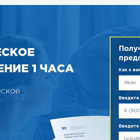
ЕСКОЕ
Полу
пред
НИЕ 1 ЧАСА
Как к в
еское
Введите
Введите 