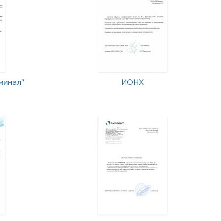
минал"
ИОНХ