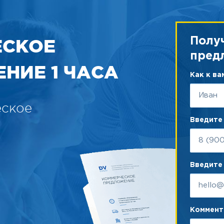
ЕСКОЕ
Полу
пред
НИЕ 1 ЧАСА
Как к в
еское
Введите
Введите 
Коммента