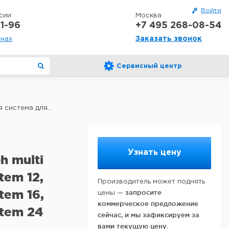
Войти
сии
Москва
1-96
+7 495 268-08-54
Заказать звонок
онах
Сервисный центр
система для...
Узнать цену
h multi
tem 12,
Производитель может поднять
tem 16,
запросите
цены —
коммерческое предложение
stem 24
сейчас, и мы зафиксируем за
вами текущую цену.