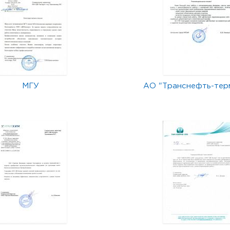
МГУ
АО "Транснефть-тер