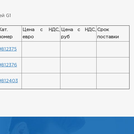
ей G1
Кат.
Цена с НДС,
Цена с НДС,
Срок
номер
евро
руб
поставки
9812375
9812376
9812403