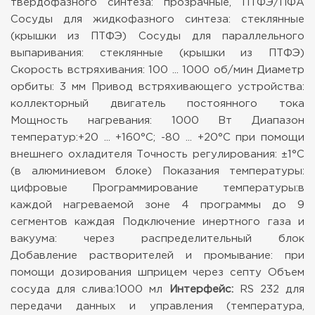
твердофазного синтеза: прозрачные, ПТФЭ/ПФА
Сосуды для жидкофазного синтеза: стеклянные
(крышки из ПТФЭ)
Сосуды для параллельного
выпаривания: стеклянные (крышки из ПТФЭ)
Скорость встряхивания: 100 ... 1000 об/мин
Диаметр
орбиты: 3 мм
Привод встряхивающего устройства:
коллекторный двигатель постоянного тока
Мощность нагревания: 1000 Вт
Диапазон
температур:+20 ... +160°C;
-80 ... +20°C при помощи
внешнего охладителя
Точность регулирования: ±1°C
(в алюминиевом блоке)
Показания температуры:
цифровые
Программирование температуры:в
каждой нагреваемой зоне 4 программы до 9
сегментов каждая
Подключение инертного газа и
вакуума: через распределительный блок
Добавление растворителей и промывание: при
помощи дозирования шприцем через септу
Объем
сосуда для слива:1000 мл
Интерфейс:
RS 232 для
передачи данных и управления (температура,