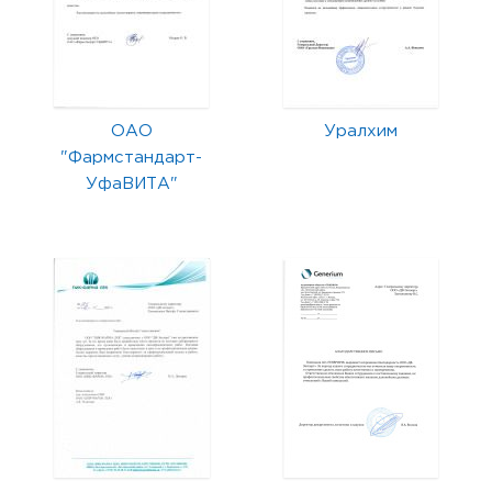
ОАО
Уралхим
"Фармстандарт-
УфаВИТА"