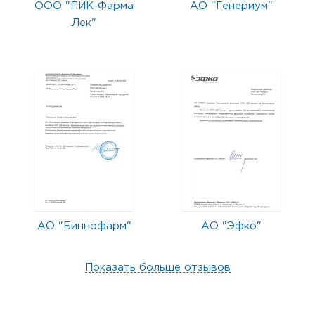
ООО "ПИК-Фарма
АО "Генериум"
Лек"
АО "Биннофарм"
АО "Эфко"
Показать больше отзывов