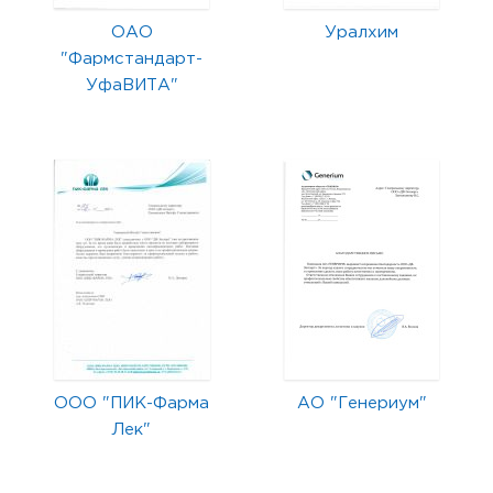
ОАО
Уралхим
"Фармстандарт-
УфаВИТА"
ООО "ПИК-Фарма
АО "Генериум"
Лек"