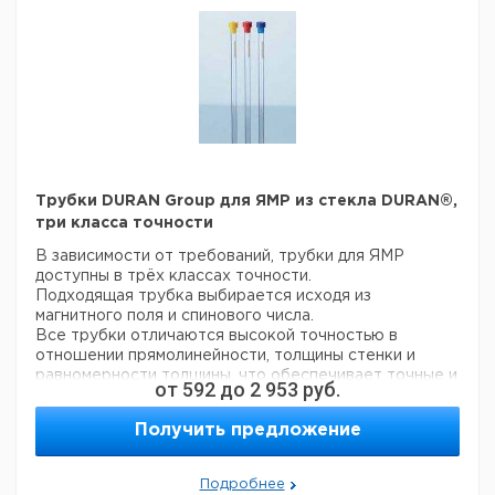
мл
номер
Н
упак.
е
винтовая
крышка,
черная, с
2в1
отверстием,
1,50
бесцветные
100
6238965
набор
белый
силикон /
красный
ПТФЭ
Трубки DURAN Group для ЯМР из стекла DURAN®,
винтовая
три класса точности
крышка,
черная, с
В зависимости от требований, трубки для ЯМР
2в1
отверстием,
доступны в трёх классах точности.
1,50
янтарные
100
9003557
набор
белый
Подходящая трубка выбирается исходя из
силикон /
магнитного поля и спинового числа.
красный
Все трубки отличаются высокой точностью в
ПТФЭ
отношении прямолинейности, толщины стенки и
равномерности толщины, что обеспечивает точные и
винтовая
от
592
до
2 953
руб.
воспроизводимые результаты измерений.
крышка,
Тип Economic
черная, с
янтарные,
Получить предложение
Одноразовые, для использования в автосамплерах
2в1
отверстием,
1,50
поле для
100
9003558
или при большом потоке проб. Применимы для
набор
белый
маркировки
магнитных полей частотой до 300 МГц.
силикон /
Подробнее