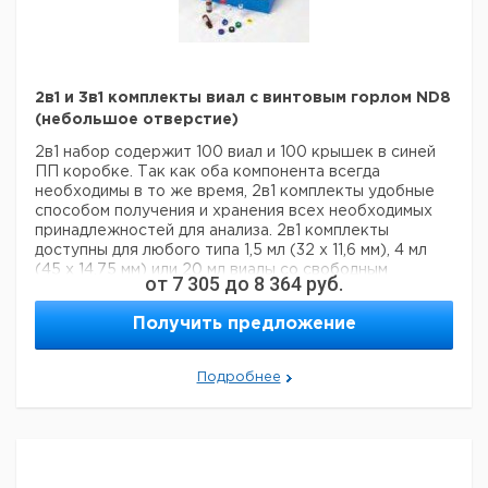
2в1 и 3в1 комплекты виал с винтовым горлом ND8
(небольшое отверстие)
2в1 набор содержит 100 виал и 100 крышек в синей
ПП коробке. Так как оба компонента всегда
необходимы в то же время, 2в1 комплекты удобные
способом получения и хранения всех необходимых
принадлежностей для анализа. 2в1 комплекты
доступны для любого типа 1,5 мл (32 х 11,6 мм), 4 мл
(45 х 14,75 мм) или 20 мл виалы со свободным
от
7 305
до
8 364
руб.
пространством (75,5 х 23 мм) с соответствующей
изоляцией. Все преимущества отдельных
Получить предложение
компонентов (чистая упаковка виал, возможность
повторного открывания упаковки и т.д.) остаются
неизменными.
Подробнее
Доступна любая другая комбинация виал и
уплотнений как 2в1 набор.
Ц
Кол-
Объем
Кат.
с
Тип
Описание
Крышка
во в