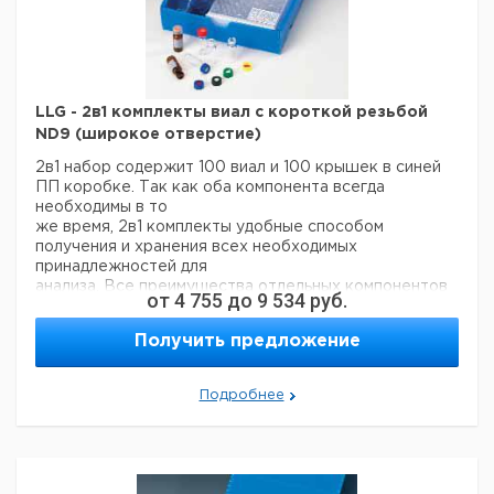
LLG - 2в1 комплекты виал с короткой резьбой
ND9 (широкое отверстие)
2в1 набор содержит 100 виал и 100 крышек в синей
ПП коробке. Так как оба компонента всегда
необходимы в то
же время, 2в1 комплекты удобные способом
получения и хранения всех необходимых
принадлежностей для
анализа. Все преимущества отдельных компонентов
от
4 755
до
9 534
руб.
(чистая упаковка виал, возможность повторного
открывания
Получить предложение
упаковки и т.д.) остаются неизменными.
Доступна любая другая комбинация виал и
уплотнений как 2в1 набор.
Подробнее
Ц
Объем
Кол-
Кат.
с
Описание
Крышка
мл
во
номер
Н
е