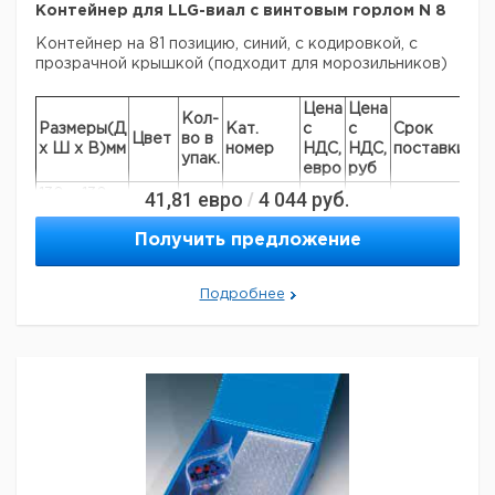
Контейнер для LLG-виал с винтовым горлом N 8
Контейнер на 81 позицию, синий, с кодировкой, с
прозрачной крышкой (подходит для морозильников)
Цена
Цена
Кол-
Размеры(Д
Кат.
с
с
Срок
Цвет
во в
х Ш х В)мм
номер
НДС,
НДС,
поставки
упак.
евро
руб
130 x 130 x
41,81
евро
4 044
руб.
/
синий
1
9405750
45
Получить предложение
Подробнее