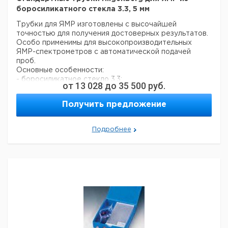
боросиликатного стекла 3.3, 5 мм
Трубки для ЯМР изготовлены с высочайшей
точностью для получения достоверных результатов.
Особо применимы для высокопроизводительных
ЯМР-спектрометров с автоматической подачей
проб.
Основные особенности:
- боросиликатное стекло 3.3;
от
13 028
до
35 500
руб.
- экономичное качество;
- один край запаян, кромка отполирована пламенем;
Получить предложение
- применимы для работы с частотой до 600 МГц.
Це
Подробнее
Наружный
Толщина
Кол-
Внутренний
Длина
Кат.
с
диаметр
стенок
во в
диаметр мм
мм
номер
НД
мм
мм
упак.
ев
4,95 +/-
4,19 +/-
0,38
178
100
9400310
0,05
0,05
4,95 +/-
4,19 +/-
0,38
203
100
9400311
0,05
0,05