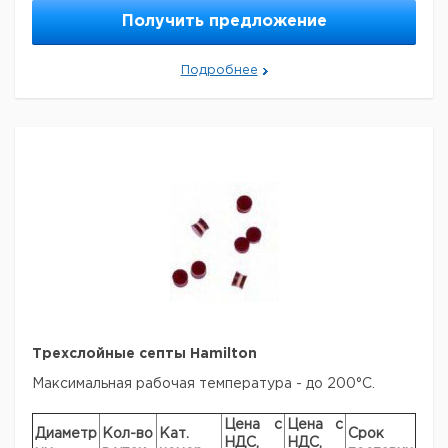
трубок 5
мм
Получить предложение
Колпачки
для ЯМР-
Зелёные
100
9400313
Подробнее
трубок 5
мм
Колпачки
для ЯМР-
Жёлтые
100
9400314
трубок 5
мм
Колпачки
для ЯМР-
Оранжевые
100
9400315
трубок 5
мм
Колпачки
для ЯМР-
Синие
100
9400316
трубок 5
мм
Трехслойные септы Hamilton
Максимальная рабочая температура - до 200°С.
Цена с
Цена с
Диаметр
Кол-во
Кат.
Срок
НДС,
НДС,