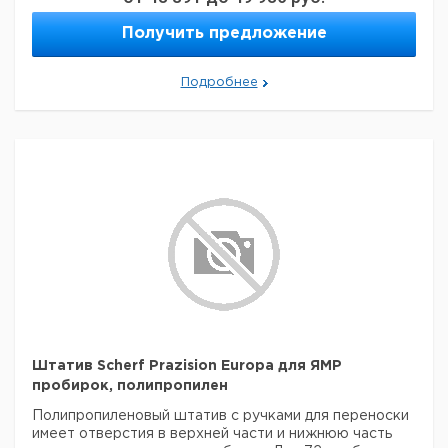
мм колпачков
Получить предложение
Цанги для
ручной
откупорки
1
9003511
Подробнее
алюм.8 мм
колпачков
Штатив Scherf Prazision Europa для ЯМР
пробирок, полипропилен
Полипропиленовый штатив с ручками для переноски
имеет отверстия в верхней части и нижнюю часть