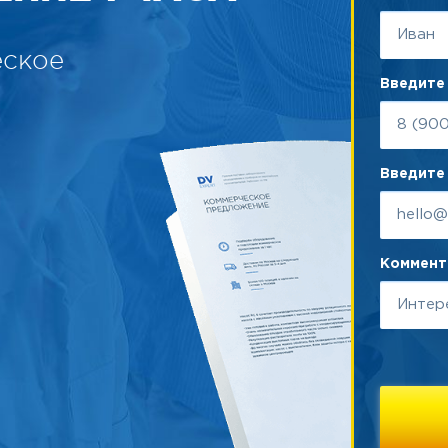
еское
Введите
Введите 
Коммента