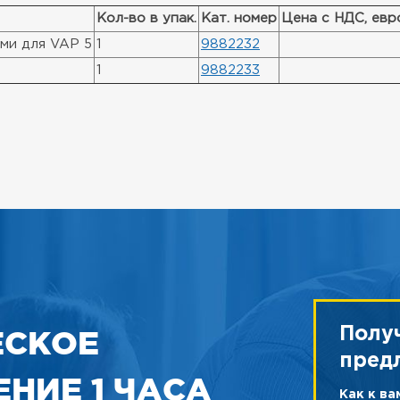
Кол-во в упак.
Кат. номер
Цена с НДС, евр
ми для VAP 5
1
9882232
1
9882233
ЕСКОЕ
Полу
пред
НИЕ 1 ЧАСА
Как к в