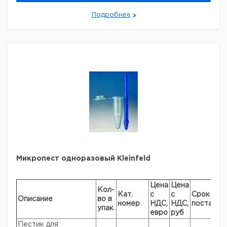
Подробнее
Микропест одноразовый Kleinfeld
Цена
Цена
Кол-
Кат.
с
с
Срок
Описание
во в
номер
НДС,
НДС,
поставки
упак.
евро
руб
Пестик для