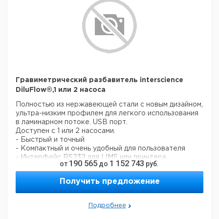
2500
E
BagMixer®
50-
290
450
370
1
6261704
400 S
400
PT
PT-DA
100 -
2500
BagMixer®
25/2 EC-
50-
192
25
1
957022
290
450
2500
370
1
6261705
E
400 SW
E192
400
Гравиметрический разбавитель interscience
DiluFlow®,1 или 2 насоса
Полностью из нержавеющей стали с новым дизайном,
ультра-низким профилем для легкого использования
в ламинарном потоке. USB порт.
Доступен с 1 или 2 насосами.
- Быстрый и точный
- Компактный и очень удобный для пользователя
- Интерфейс RS232 для LIMS или принтера
190 565
1 152 743
от
до
руб.
Поставляется с:
1 BagOpen® 400 DiluFlow®, 1 фиксированный рукав, 1
Получить предложение
шнур питания, 1 диам. 6,4 мм набор трубок на насос
для GL45 бутылок, 1 поддон, 1 руководство
пользователя, гарантийный талон
Подробнее
Характеристики