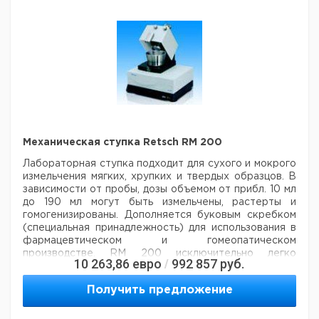
Механическая ступка Retsch RM 200
Лабораторная ступка подходит для сухого и мокрого
измельчения мягких, хрупких и твердых образцов. В
зависимости от пробы, дозы объемом от прибл. 10 мл
до 190 мл могут быть измельчены, растерты и
гомогенизированы. Дополняется буковым скребком
(специальная принадлежность) для использования в
фармацевтическом и гомеопатическом
производстве. RM 200 исключительно легко
10 263,86
евро
992 857
руб.
/
использовать и чистить. Цифровой контроль времени
и дисплей рабочей нагрузки, шкала для
Получить предложение
воспроизведения давления песта, встроенное
автоматическое выключение и быстрая остановка
мотора.
Пожалуйста, заказывайте пест и ступку