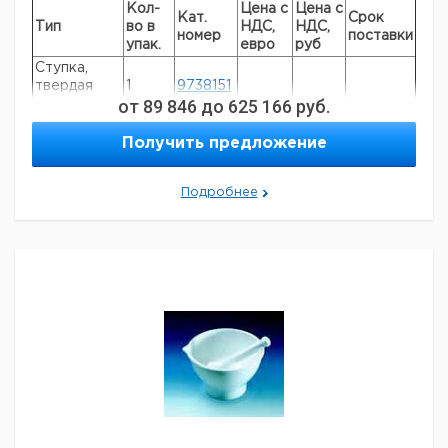
Кол-
Цена с
Цена с
Кат.
Срок
Тип
во в
НДС,
НДС,
номер
поставки
упак.
евро
руб
Ступка,
твердая
1
9738151
от
89 846
до
625 166
руб.
керамика
Ступка,
1
9738172
Получить предложение
агат
Пестик,
твердая
1
9738173
Подробнее
керамика
Пестик,
1
9738174
агат
Ступки и пестики изготовленные из оксида циркония,
спечённого корунда, стали и карбида вольфрама при
заказе.