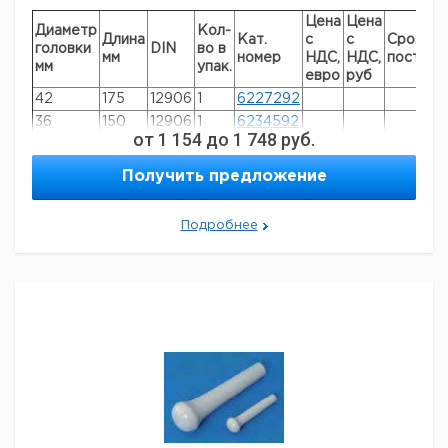
Цена
Цена
Диаметр
Кол-
Длина
Кат.
с
с
Срок
головки
DIN
во в
мм
номер
НДС,
НДС,
поставк
мм
упак.
евро
руб
42
175
12906
1
6227292
36
150
12906
1
6234592
от
1 154
до
1 748
руб.
Получить предложение
Подробнее