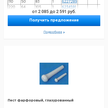
110
50
83
1
6227289
220
64
105
1
6234591
от
2 085
до
2 591
руб.
Получить предложение
Подробнее
Пест фарфоровый, глазурованный