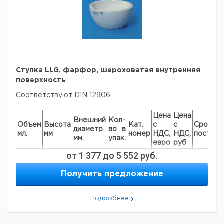
Ступка LLG, фарфор, шероховатая внутренняя
поверхность
Соответствуют DIN 12906
Цена
Цена
Внешний
Кол-
Объем
Высота
Кат.
с
с
Срок
диаметр
во в
мл.
мм
номер
НДС,
НДС,
поставк
мм.
упак.
евро
руб
от
1 377
до
5 552
руб.
6.227
50
42
81
1
149
Получить предложение
6.232
110
50
100
1
577
9.164
Подробнее
25
32
60
1
410
9.164
75
46
91
1