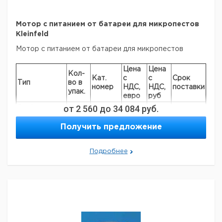
Мотор с питанием от батареи для микропестов
Kleinfeld
Мотор с питанием от батареи для микропестов
Цена
Цена
Кол-
Кат.
с
с
Срок
Тип
во в
номер
НДС,
НДС,
поставки
упак.
евро
руб
от
2 560
до
34 084
руб.
В сборе с
двумя
1
9314496
батарейками
Получить предложение
Запасной
1
9314497
пестик
Подробнее