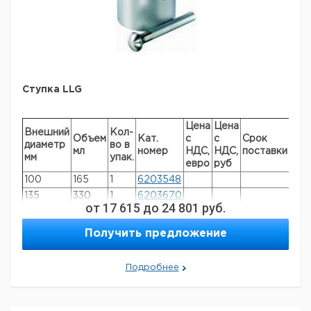
Ступка LLG
Цена
Цена
Внешний
Кол-
Объем
Кат.
с
с
Срок
диаметр
во в
мл
номер
НДС,
НДС,
поставки
мм
упак.
евро
руб
100
165
1
6203548
135
330
1
6203670
от
17 615
до
24 801
руб.
160
450
1
6230819
Получить предложение
Подробнее