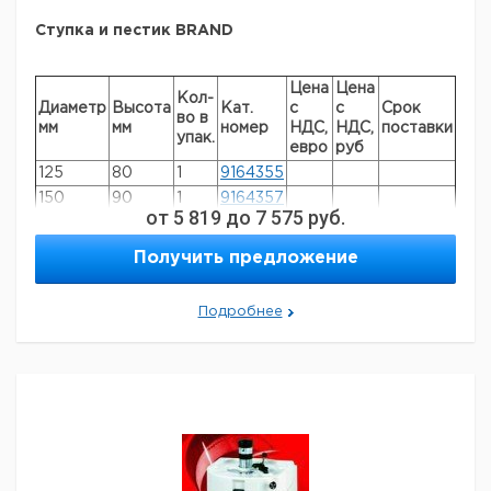
Ступка и пестик BRAND
Цена
Цена
Кол-
Диаметр
Высота
Кат.
с
с
Срок
во в
мм
мм
номер
НДС,
НДС,
поставки
упак.
евро
руб
125
80
1
9164355
150
90
1
9164357
от
5 819
до
7 575
руб.
Меламинформальдегид. Белый. Лабораторная ступка
Получить предложение
с носиком. Выдерживает кипячение и
автоклавирование (при 121 ° С).
Подробнее