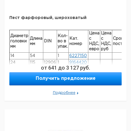
Пест фарфоровый, шероховатый
Цена
Цена
Диаметр
Кол-
Длина
Кат.
с
с
Срок
головки
DIN
во в
мм
номер
НДС,
НДС,
поставк
мм
упак.
евро
руб
14
54
1
6227150
24
115
12906
1
9164420
от
641
до
3 127
руб.
30
135
12906
1
6232574
36
150
12906
1
9164421
Получить предложение
42
175
12906
1
9164422
74
250
12906
1
6252384
Подробнее