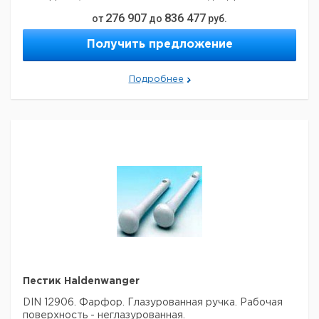
276 907
836 477
от
до
руб.
Кол-
Цена с
Цена с
Кат.
Срок
Материал
во в
НДС,
НДС,
Получить предложение
номер
поставки
упак.
евро
руб
Агат
1
9738211
Подробнее
Нерж.
1
9738235
сталь
Твердая
1
9738240
керамика
Пестик Haldenwanger
DIN 12906. Фарфор. Глазурованная ручка. Рабочая
поверхность - неглазурованная.