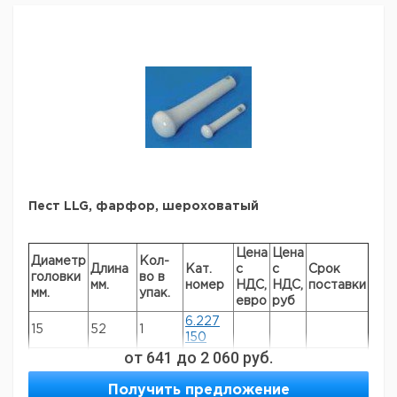
411
9.164
220
64
125
1
412
9.164
325
71
144
1
413
Пест LLG, фарфор, шероховатый
Цена
Цена
Диаметр
Кол-
Длина
Кат.
с
с
Срок
головки
во в
мм.
номер
НДС,
НДС,
поставки
мм.
упак.
евро
руб
6.227
15
52
1
150
от
641
до
2 060
руб.
6.232
26
103
1
574
Получить предложение
9.164