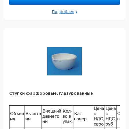
23
84
1
420
9.164
Подробнее
37
132
1
421
9.164
44
158
1
422
Ступки фарфоровые, глазурованные
Цена
Цена
Внешний
Кол-
Объем
Высота
Кат.
с
с
Срок
диаметр
во в
мл
мм
номер
НДС,
НДС,
поста
мм
упак.
евро
руб