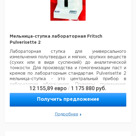
Мельница-ступка лабораторная Fritsch
Pulverisette 2
Лабораторная ступка для универсального
измельчения полутвердых и мягких, хрупких веществ
(сухих или в виде суспензий) до аналитической
тонкости. Для производства и гомогенизации паст и
кремов по лабораторным стандартам. Pulverisette 2
мельница-ступка - это центральный прибор в
лаборатории обогащения.
Примеры применения:
12 155,89
евро
1 175 880
руб.
/
Горное дело и металлургия, химия, геология и
минералогия, стекольная промышленность, керамика,
Получить предложение
сельское хозяйство, пищевые продукты,
металлургия, фармацевтика, камни и почвы,
электротехника.
Принцип действия:
Принцип
Подробнее
действия аналогичен ручной ступке, где вещество
истирается между дном ступки и пестом за счет
давления и трения.
Особенности конструкции:
-
Быстрое, постоянное измельчение без потерь и без