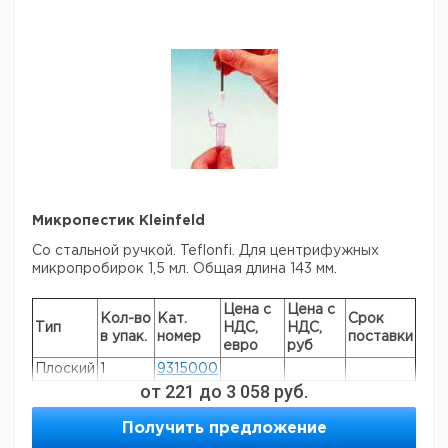
Микропестик Kleinfeld
Со стальной ручкой. Teflonfi. Для центрифужных
микропробирок 1,5 мл.
Общая длина 143 мм.
Цена с
Цена с
Кол-во
Кат.
Срок
Тип
НДС,
НДС,
в упак.
номер
поставки
евро
руб
Плоский
1
9315000
от
221
до
3 058
руб.
Круглый
1
9315001
Получить предложение