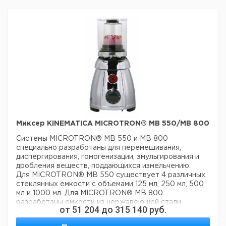
Миксер KINEMATICA MICROTRON® MB 550/MB 800
Системы MICROTRON® MB 550 и MB 800
специально разработаны для перемешивания,
диспергирования, гомогенизации, эмульгирования и
дробления веществ, поддающихся измельчению.
Для MICROTRON® MB 550 существует 4 различных
стеклянных емкости с объемами 125 мл, 250 мл, 500
мл и 1000 мл. Для MICROTRON® MB 800
разработаны емкости из нержавеющей стали
от
51 204
до
315 140
руб.
объемом 2000 мл и 4000 мл. Обе системы являются
безопасным лабораторным оборудованием: Имеют