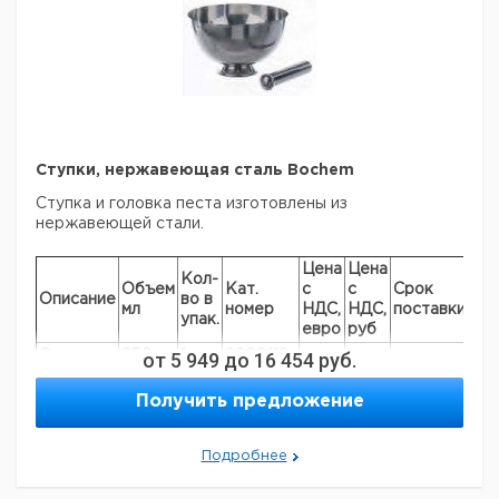
Ступки, нержавеющая сталь Bochem
Ступка и головка песта изготовлены из
нержавеющей стали.
Цена
Цена
Кол-
Объем
Кат.
с
с
Срок
Описание
во в
мл
номер
НДС,
НДС,
поставки
упак.
евро
руб
Ступка
250
от
5 949
1
до
6900119
16 454
руб.
Пест
1
6079568
Получить предложение
Подробнее