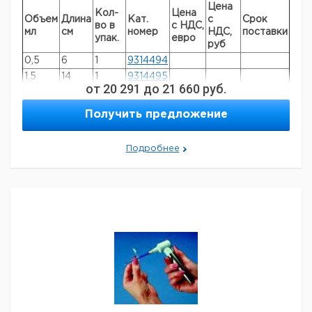
Цена
Кол-
Цена
Объем
Длина
Кат.
с
Срок
во в
с НДС,
мл
см
номер
НДС,
поставки
упак.
евро
руб
0,5
6
1
9314494
1,5
14
1
9314495
от
20 291
до
21 660
руб.
Получить предложение
Подробнее