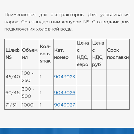
Применяются для экстракторов. Для улавливания
паров. Со стандартным конусом NS. С отводами для
подключения холодной воды.
Цена
Цена
Кол-
Шлиф,
Объем,
Кат.
с
с
Срок
во в
NS
мл
номер
НДС,
НДС,
поставки
упак.
евро
руб
100 -
45/40
1
9043023
250
300 -
60/46
1
9043026
500
71/51
1000
1
9043027