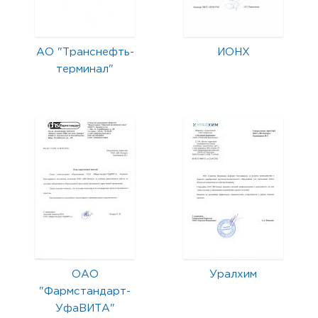
АО "Транснефть-
ИОНХ
терминал"
ОАО
Уралхим
"Фармстандарт-
УфаВИТА"