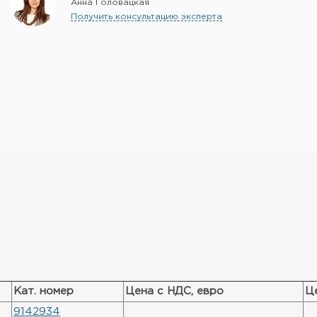
Анна Головацкая
Получить консультацию эксперта
Кат. номер
Цена с НДС, евро
Ц
9142934