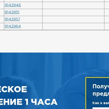
9142946
9142951
9142957
9142964
ЕСКОЕ
Полу
пред
НИЕ 1 ЧАСА
Как к в