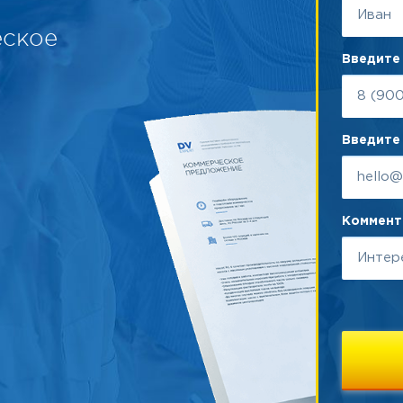
еское
Введите
Введите 
Коммента