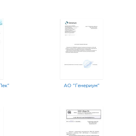
Лек"
АО "Генериум"