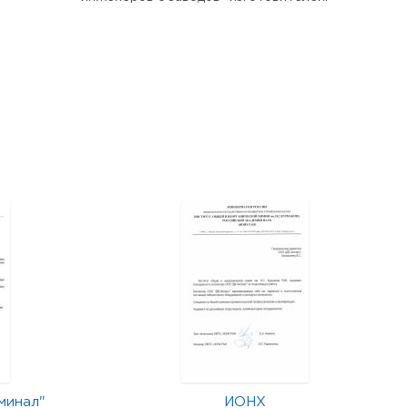
минал"
ИОНХ