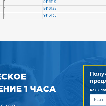
1
9116113
1
9116133
1
9116135
ЕСКОЕ
Полу
пред
НИЕ 1 ЧАСА
Как к в
еское