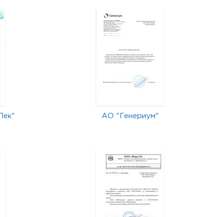
Лек"
АО "Генериум"