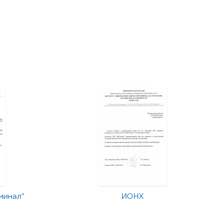
минал"
ИОНХ