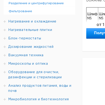
DURAN®. С
Разделение и центрифугирование
Фильтрование
Шлиф
Шл
NS
NS
Нагревание и охлаждение
от
1
14/23
29/
Нагревательные плитки
Полу
19/26
14/
Блок-термостаты
29/32
14/
29/32
19/
Дозирование жидкостей
29/32
45/
45/40
29/
Вакуумная техника
Микроскопы и оптика
Оборудование для очистки,
дезинфекции и стерилизации
Анализ продуктов питания, воды и
почв
Микробиология и биотехнология