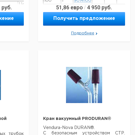
100
1
9014100
Цена
Цена
9
руб.
51,86
евро
4 950
руб.
/
9110314
Кат.
с
с
Срок
номер
НДС,
НДС,
поставки
жение
Получить предложение
9110315
евро
руб
9253110
Подробнее
9253112
9253115
6802223
ной
Кран вакуумный PRODURAN®
Vendura-Nova DURAN®.
С безопасным устройством СТР.
ных трубок