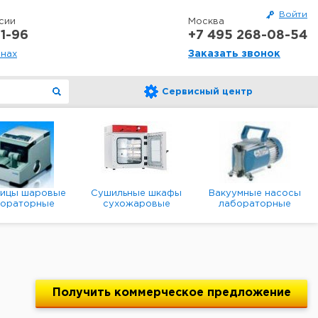
Войти
сии
Москва
1-96
+7 495 268-08-54
Заказать звонок
онах
Сервисный центр
ницы шаровые
Сушильные шкафы
Вакуумные насосы
бораторные
сухожаровые
лабораторные
анетарные
лабораторные
диафрагменные
мембранные
Получить
коммерческое
предложение