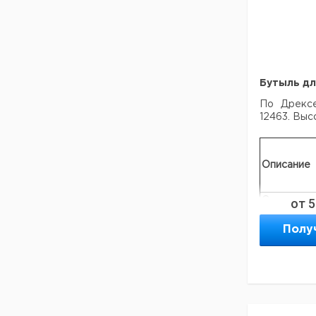
Бутыль дл
По Дрекс
12463. Выс
Описание
Основани
от
5
к бутылк
очистки
Полу
газа, 50
ml
Вставка
без
фритты
Вставка 