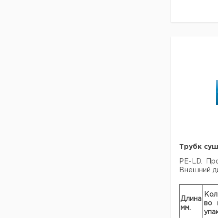
- несложн
О
Тип
м
Колонна
5
Колонна
1
Трубк суш
PE-LD. Про
Внешний ди
Кол
Длина
во 
мм.
упак