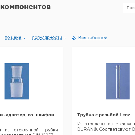
 компонентов
по цене
популярности
Вид таблицей
ик-адаптер, со шлифом
Трубка с резьбой Lenz
Изготовлены из стеклян
DURAN®. Соответсвуют DI
н из стеклянной трубки