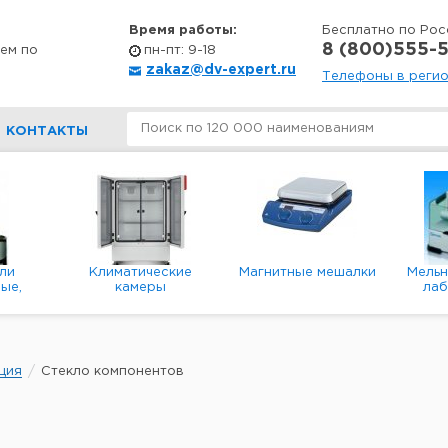
Время работы:
Бесплатно по Рос
8 (800)555-5
ем по
пн-пт: 9-18
zakaz@dv-expert.ru
Телефоны в реги
КОНТАКТЫ
ли
Климатические
Магнитные мешалки
Мель
ые,
камеры
ла
е,
пл
ые
ция
Стекло компонентов