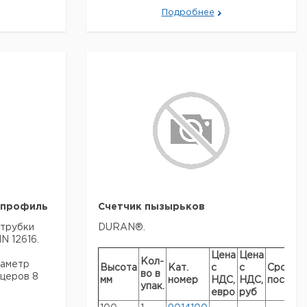
енность -
Подробнее
 вращается
образом
тсоеденить
ой бутыли.
ное стекло
 от -200°C
йкость:
°C
 профиль
Счетчик пызырьков
 трубки
DURAN®.
Цена
Цена
л-
N 12616.
Кат.
с
с
Срок
 в
Цена
Цена
номер
НДС,
НДС,
поставки
Кол-
к.
иаметр
Высота
Кат.
с
с
Срок
евро
руб
во в
уцеров 8
мм
номер
НДС,
НДС,
поставк
9110312
упак.
евро
руб
9110313