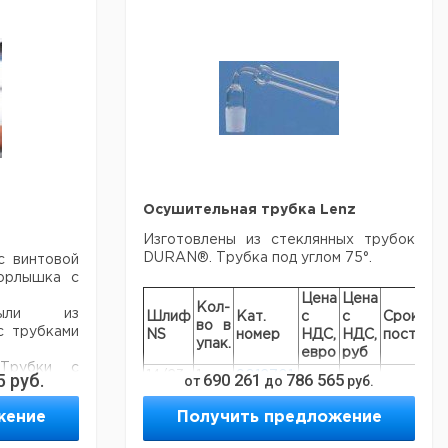
Осушительная трубка Lenz
Изготовлены из стеклянных трубок
DURAN®. Трубка под углом 75°.
с винтовой
горлышка с
Цена
Цена
Кол-
ыли из
Шлиф
Кат.
с
с
Срок
во в
с трубками
NS
номер
НДС,
НДС,
поставк
упак.
евро
руб
 Трубки с
5
руб.
14/23
1
9012701
690 261
786 565
от
до
руб.
спечивают
29/32
1
9012703
вод газа.
жение
Получить предложение
ые трубки