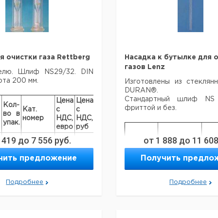
я очистки газа Rettberg
Насадка к бутылке для 
газов Lenz
елю. Шлиф NS29/32. DIN
ота 200 мм.
Изготовлены из стеклян
DURAN®.
Стандартный шлиф NS
Цена
Цена
Кол-
фриттой и без.
Кат.
с
с
Срок
во в
номер
НДС,
НДС,
поставки
упак.
евро
руб
е
 419
до
7 556
руб.
от
1 888
до
11 60
Тип
Пористость
Опи
е
1
6240962
чить предложение
Получить предло
0
Без
0
оли
фритты
Подробнее
Подробнее
С
0
оли
1
6240963
фриттой
С
1
оли
с
фриттой
1
9110472