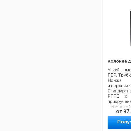
фритой
Колонна д
Узкий, вы
FEP. Трубк
Ножка
и верхняя 
Стандартн
PTFE с 
прикручена
Термостойк
от
97
- прозрачн
- небьющи
Полу
- интенсив
большой в