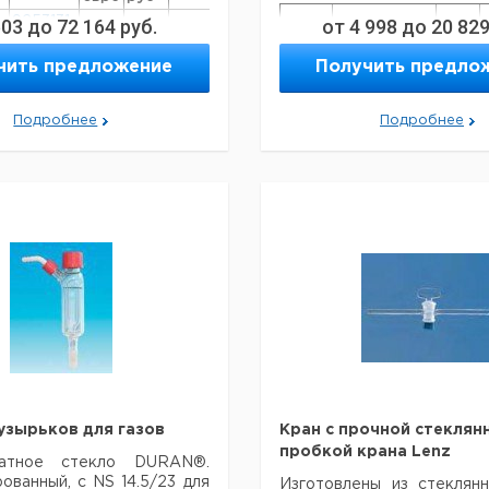
GLS
503
9253131
до
72 164
руб.
от
4 998
до
20 82
500
186
1
Кол-
80
Длина
Шлиф NS
во в
9253135
мм.
GLS
чить предложение
Получить предло
упак.
1000
256
1
9253140
80
100
14/23
1
Подробнее
Подробнее
125
14/23
1
150
19/26
1
130
отсутствует
1
узырьков для газов
Кран с прочной стеклян
пробкой крана Lenz
катное стекло DURAN®.
ванный, с NS 14.5/23 для
Изготовлены из стеклян