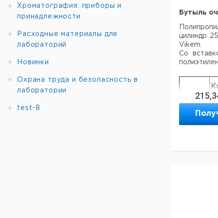
Хроматография: приборы и
Бутыль оч
принадлежности
Полипроп
Расходные материалы для
цилиндр 25
лабораторий
Vikem.
Со вставк
Новинки
полиэтилен
Охрана труда и безопасность в
К
лаборатории
215,3
Тип
в
уп
test-8
Полу
Бутыль
очистки
1
газа