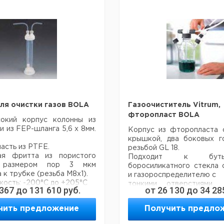
ля очистки газов BOLA
Газоочиститель Vitrum,
фторопласт BOLA
сокий корпус колонны из
и из FEP-шланга 5,6 х 8мм.
Корпус из фторопласта 
крышкой, два боковых 
часть из PTFE.
резьбой GL 18.
ая фритта из пористого
Подходит к бут
размером пор 3 мкм
боросиликатного стекла 
 к трубке (резьба М8х1).
и газороспределителю с
ость: -200°C до +205°C
тонкими отверстиями.
 367
до
131 610
руб.
от
26 130
до
34 28
ые
твердыми стенками обе
еся
свободную подачу и от
чить предложение
Получить предло
ный газообмен, благодаря
Можно
ысоте
подсоеденить эластичн