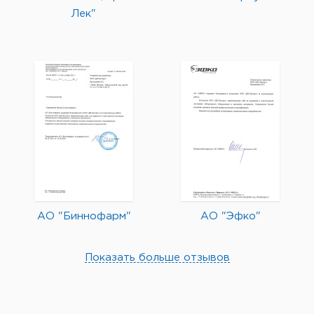
Лек"
АО "Биннофарм"
АО "Эфко"
Показать больше отзывов