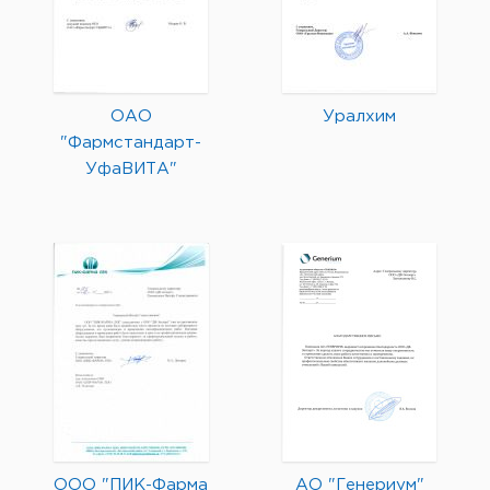
ОАО
Уралхим
"Фармстандарт-
УфаВИТА"
ООО "ПИК-Фарма
АО "Генериум"