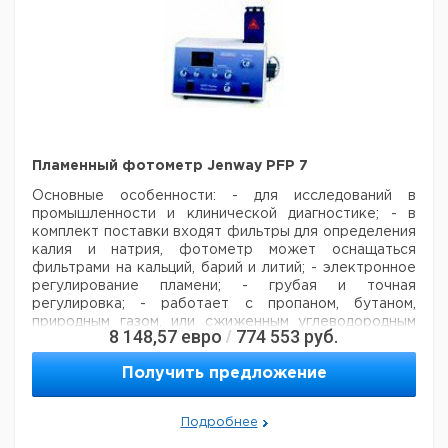
Пламенный фотометр Jenway PFP 7
Основные особенности:
- для исследований в
промышленности и клинической диагностике;
- в
комплект поставки входят фильтры для определения
калия и натрия, фотометр может оснащаться
фильтрами на кальций, барий и литий;
- электронное
регулирование пламени;
- грубая и точная
регулировка;
- работает с пропаном, бутаном,
природным газом, или сжиженным углеводородным
8 148,57
евро
774 553
руб.
/
газом.
Встроенный регулятор пламени повышает
безопасность в работе и делает возможным
Получить предложение
применение фотометра в промышленности,
медицине и образовании. Модель оснащена
фильтрами на натрий и калий, соединительными
Подробнее
шлангами и разъемами, подключением к компрессору,