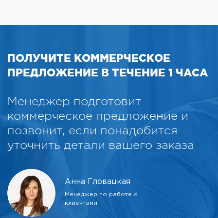
1
9923624
STD
pHotoFlex®
1
9923625
pH
pHotoFlex®
1
9923626
Turb
ПОЛУЧИТЕ КОММЕРЧЕСКОЕ
pHotoFlex®
1
9923601
pH Set
ПРЕДЛОЖЕНИЕ В ТЕЧЕНИЕ 1 ЧАСА
pHotoFlex®
1
9923602
Turb/Set
Менеджер подготовит
коммерческое предложение и
позвонит, если понадобится
уточнить детали вашего заказа
Анна Гловацкая
Менеджер по работе с
клиентами