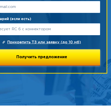
рий (если есть)
Прикрепить ТЗ или заявку (до 10 мб)