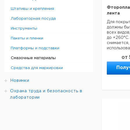
Фторопла
Штативы и крепления
лента
Лабораторная посуда
Для покрыт
должны быт
Инструменты
всех видов
до +260°C.
Пакеты и пленки
снимается,
использова
Платформы и подставки
от
Смазочные материалы
Полу
Средства для маркировки
Ширина
Д
мм
c
Новинки
12,8
6
Охрана труда и безопасность в
24,0
6
лаборатории
Прошу обра
минимальны
составляет