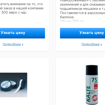
«замороженных» стеклянн
тить внимание на то, что
заземлений и для смазыван
й заказ в нашей компании
подшипников мешалки и т.д
 300 евро с ндс.
Поставляется в аэрозольн
баллоне.
Объем 200 мл
Прошу обратить внимание 
Узнать цену
Узнать цену
минимальный заказ в наше
составляет 300 евро с ндс
Подробнее
Подробнее