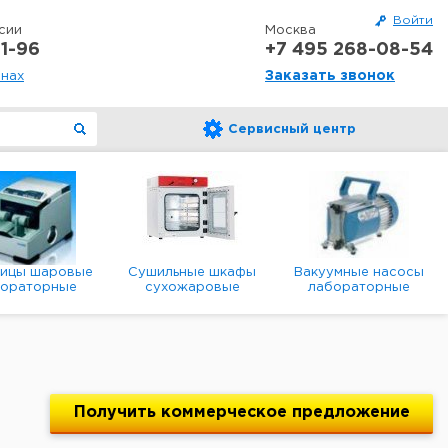
Войти
сии
Москва
1-96
+7 495 268-08-54
Заказать звонок
онах
Сервисный центр
ницы шаровые
Сушильные шкафы
Вакуумные насосы
бораторные
сухожаровые
лабораторные
анетарные
лабораторные
диафрагменные
мембранные
Получить
коммерческое
предложение