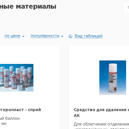
ные материалы
по цене
популярности
Вид таблицей
оропласт - спрей
Средство для удаления 
АК
й баллон.
 мл.
Для облегчения отделения