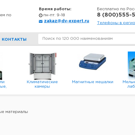
Время работы:
Бесплатно по Рос
8 (800)555-5
ем по
пн-пт: 9-18
zakaz@dv-expert.ru
Телефоны в реги
КОНТАКТЫ
ли
Климатические
Магнитные мешалки
Мель
ые,
камеры
ла
е,
пл
ые
ые материалы