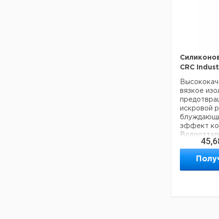
Силиконов
CRC Indust
Высококач
вязкое из
предотвра
искровой р
блуждающи
эффект ко
Водооттал
45,6
очень эфф
защитного 
Полу
отличными
диэлектрич
Может исп
температур
Ко
Объем