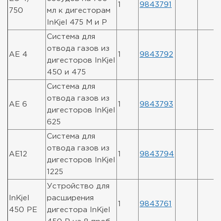
1
9843791
750
мл к дигесторам
InKjel 475 M и P
Система для
отвода газов из
AE 4
1
9843792
дигесторов InKjel
450 и 475
Система для
отвода газов из
AE 6
1
9843793
дигесторов InKjel
625
Система для
отвода газов из
AE12
1
9843794
дигесторов InKjel
1225
Устройство для
InKjel
расширения
1
9843761
450 PE
дигестора InKjel