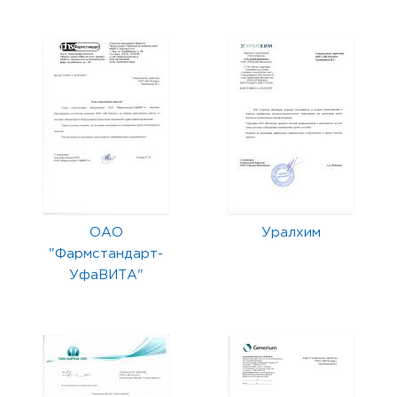
ОАО
Уралхим
"Фармстандарт-
УфаВИТА"