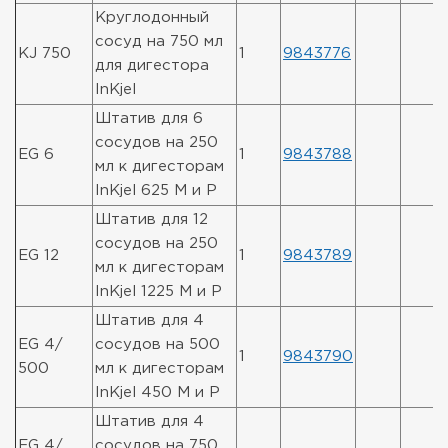
Круглодонный
сосуд на 750 мл
KJ 750
1
9843776
для дигестора
InKjel
Штатив для 6
сосудов на 250
EG 6
1
9843788
мл к дигесторам
InKjel 625 M и P
Штатив для 12
сосудов на 250
EG 12
1
9843789
мл к дигесторам
InKjel 1225 M и P
Штатив для 4
EG 4/
сосудов на 500
1
9843790
500
мл к дигесторам
InKjel 450 M и P
Штатив для 4
EG 4/
сосудов на 750