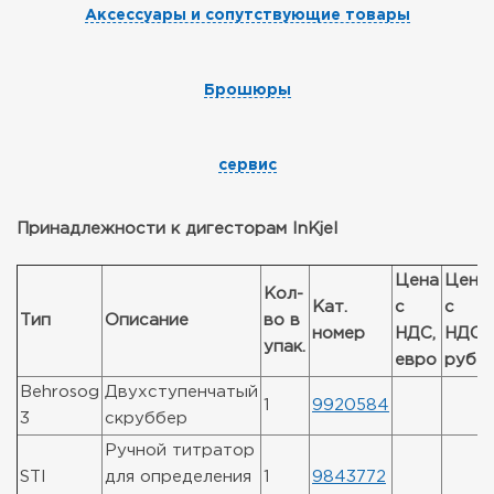
Аксессуары и сопутствующие товары
Брошюры
сервис
Принадлежности к дигесторам InKjel
Цена
Цена
Кол-
Кат.
с
с
Тип
Описание
во в
номер
НДС,
НДС,
упак.
евро
руб
Behrosog
Двухступенчатый
1
9920584
3
скруббер
Ручной титратор
STI
для определения
1
9843772