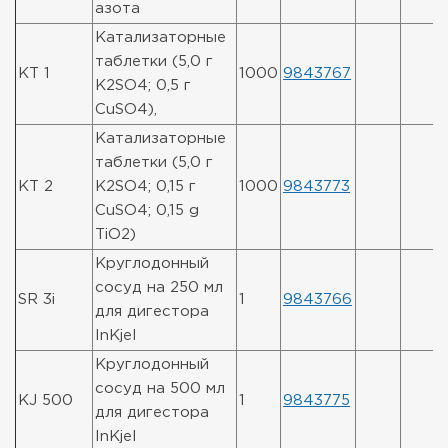
азота
Катализаторные
таблетки (5,0 г
KT 1
1000
9843767
K2SO4; 0,5 г
CuSO4),
Катализаторные
таблетки (5,0 г
KT 2
K2SO4; 0,15 г
1000
9843773
CuSO4; 0,15 g
TiO2)
Круглодонный
сосуд на 250 мл
SR 3i
1
9843766
для дигестора
InKjel
Круглодонный
сосуд на 500 мл
KJ 500
1
9843775
для дигестора
InKjel