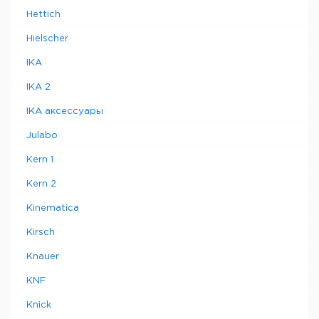
Hettich
Hielscher
IKA
IKA 2
IKA аксессуары
Julabo
Kern 1
Kern 2
Kinematica
Kirsch
Knauer
KNF
Knick