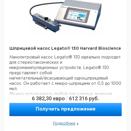
Шприцевой насос Legato® 130 Harvard Bioscience
Нанолитровый насос Legato® 130 идеально подходит
для стереотаксических и
микроманипуляционных устройств. Legato® 130
представляет собой
нагнетательный/всасывающий одношприцевый
насос. Он работает с микро-шприцами от 0,5 до 1000
мкл.
Можно использовать любой тип шприца, включая
6 382,30
евро
612 316
руб.
/
стекло и пластик. У насоса есть головка удаленной
работы,
Получить предложение
которая может быть помещена близко к
эксперименту, чтобы устранить мертвый объем при
использовании
Подробнее
длинной трубкой. Удаленная головка насоса идеальна