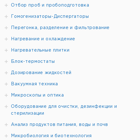
Кол-
Объем
Форма
Кат.
с
Отбор проб и пробоподготовка
Тип
Калибр
во в
мкл.
шприца
номер
НДС,
упак.
евро
Гомогенизаторы-Диспергаторы
NRS7000.5
3
0,5
32
1
6287163
KH
(ВЭЖХ)
Перегонка, разделение и фильтрование
NRS7001
3
1
32
1
7671735
Нагревание и охлаждение
KH
(ВЭЖХ)
NRS7002
3
Нагревательные плитки
2
30
1
6287164
KH
(ВЭЖХ)
3
Блок-термостаты
NRS75 RN
5
33
1
7642505
(ВЭЖХ)
Дозирование жидкостей
NRS1701
3
10
33
1
6258819
RN*
(ВЭЖХ)
Вакуумная техника
NRS1702
3
25
33
1
6287165
RN*
(ВЭЖХ)
Микроскопы и оптика
NRS1705
3
50
33
1
6287166
RN*
(ВЭЖХ)
Оборудование для очистки, дезинфекции и
NRS1710
3
стерилизации
100
33
1
6287167
RN*
(ВЭЖХ)
Анализ продуктов питания, воды и почв
Микробиология и биотехнология