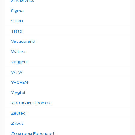
SI Analytics
Sigma
Stuart
Testo
Vacuubrand
Waters
Wiggens
WTW
YHCHEM
Yingtai
YOUNG IN Chromass
Zeutec
Zirbus
Дозаторы Eppendorf