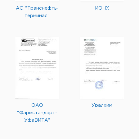
АО "Транснефть-
ИОНХ
терминал"
ОАО
Уралхим
"Фармстандарт-
УфаВИТА"