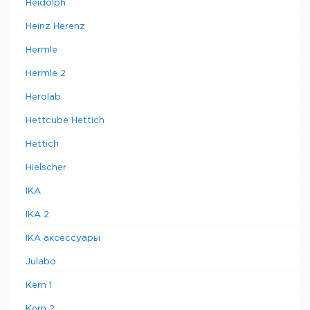
Heidolph
Heinz Herenz
Hermle
Hermle 2
Herolab
Hettcube Hettich
Hettich
Hielscher
IKA
IKA 2
IKA аксессуары
Julabo
Kern 1
Kern 2