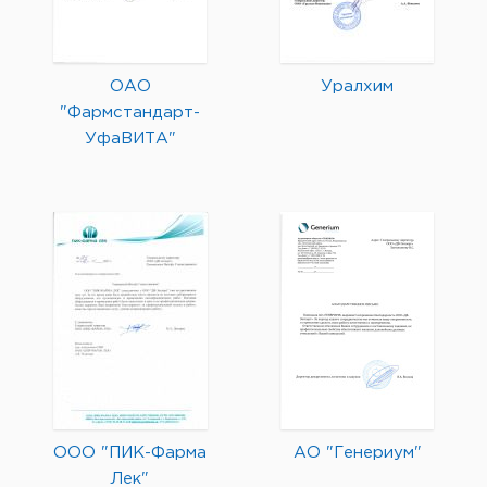
ОАО
Уралхим
"Фармстандарт-
УфаВИТА"
ООО "ПИК-Фарма
АО "Генериум"
Лек"