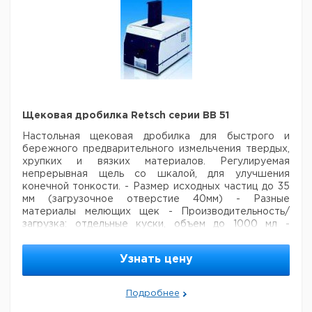
Щековая дробилка Retsch серии BB 51
Настольная щековая дробилка для быстрого и
бережного предварительного измельчения твердых,
хрупких и вязких материалов. Регулируемая
непрерывная щель со шкалой, для улучшения
конечной тонкости.
- Размер исходных частиц до 35
мм (загрузочное отверстие 40мм)
- Разные
материалы мелющих щек
- Производительность/
загрузка: отдельные куски, объем до 1000 мл
-
Размеры: 360 x 580 x 510 мм (Ш x Д x В)
- Вес прибл.
80 кг
- Требования к электроснабжению: 230В 50 Гц
Узнать цену
Цена
Цена
Кол-
Кат.
с
с
Срок
Подробнее
Тип
Материал
во в
номер
НДС,
НДС,
пост
упак.