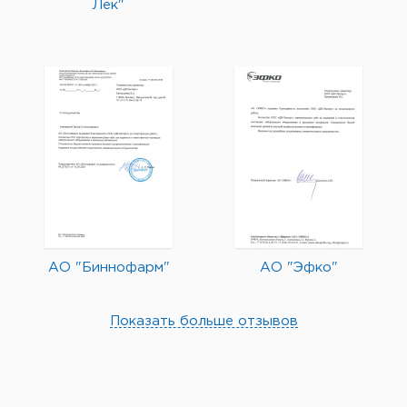
Лек"
АО "Биннофарм"
АО "Эфко"
Показать больше отзывов