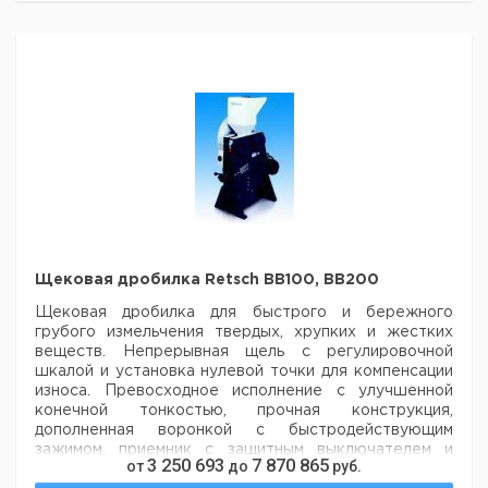
евро
руб
Щековая
дробилка
Нержавеющая
1
9739075
Retsch
сталь
BB 51
Щековая
дробилка
Карбид
1
9739076
Retsch
вольфрама
BB 51
Щековая
дробилка
Оксид
1
9739077
Retsch
циркония
BB 51
Щековая дробилка Retsch BB100, BB200
Щековая
дробилка
Марганцевая
1
9739078
Щековая дробилка для быстрого и бережного
Retsch
сталь
грубого измельчения твердых, хрупких и жестких
BB 51
веществ. Непрерывная щель с регулировочной
шкалой и установка нулевой точки для компенсации
износа. Превосходное исполнение с улучшенной
конечной тонкостью, прочная
конструкция,
дополненная воронкой с быстродействующим
зажимом, приемник с защитным выключателем и
3 250 693
7 870 865
от
до
руб.
кожухом. Стандартная модель поставляется с