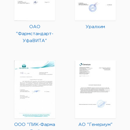
ОАО
Уралхим
"Фармстандарт-
УфаВИТА"
ООО "ПИК-Фарма
АО "Генериум"