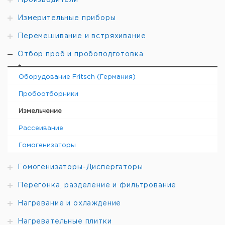
Производители
упак.
евро
руб
ВВ
Марганцевая
Измерительные приборы
1
9738770
50
сталь
Перемешивание и встряхивание
ВВ
Нержавеющая
1
9738771
50
сталь
Отбор проб и пробоподготовка
ВВ
Карбид
1
9738772
50
вольфрама
Оборудование Fritsch (Германия)
ВВ
Цирконий
1
9738773
50
Пробоотборники
ВВ
Сталь 1.1750
1
9738774
50*
Измельчение
Рассеивание
Гомогенизаторы
Гомогенизаторы-Диспергаторы
Перегонка, разделение и фильтрование
Нагревание и охлаждение
Нагревательные плитки