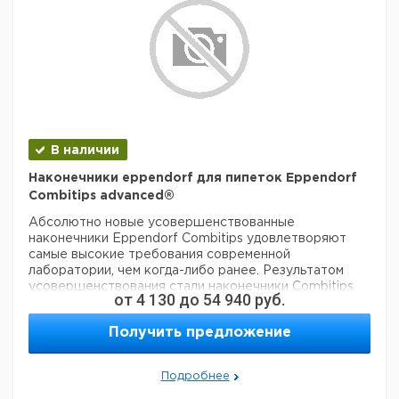
В наличии
Наконечники eppendorf для пипеток Eppendorf
Combitips advanced®
Абсолютно новые усовершенствованные
наконечники Eppendorf Combitips удовлетворяют
самые высокие требования современной
лаборатории, чем когда-либо ранее. Результатом
усовершенствования стали наконечники Combitips
от
4 130
до
54 940
руб.
advanced®.
Благодаря большому количеству преимуществ, по
Получить предложение
сравнению с Combitips plus, а именно возможностью
вращения на 360°, наконечники Combitips advanced
полностью вытесняют Combitips plus.
Подробнее
Наконечники Combitips advanced используют