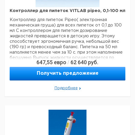
Контроллер для пипеток VITLAB pipeo, 0,1-100 мл
Контроллер для пипеток Pipeo( электронная
механическая груша) для всех пипеток от 0,1 до 100
мл
С контроллером для пипетом дозирование
жидкостей превращается в детскую игру.
Этому
способствует эргономичная ручка, небольшой вес
(190 гр) и превосходный баланс.
Пипетка на 50 мл
наполняется менее чем за 10 с. при этом наполнение
бесшумно
Выпуск жидкости осуществляется по
647,55
евро
62 640
руб.
/
выбору методом свободного слива в пипетках,
откалиброванных на слив или принудительно с
Получить предложение
помощью мотора
Пипетки герметично и прочно
удерживаются в адаптере.
Для предотвращения
вредного воздействия на прибор, осуществляется
Подробнее
прямой отвод паров жидкостей
Светодиодный
индикатор служит для отображения степени
заряженности аккумулятора
Примерно за 2 часа до
времени обязательной зарядки аккумулятора
светодиодный индикатор меняет цвет с зеленого на
красный.
Прибор можно использовать во время
зарядки
Комплект поставки:
- Контроллер VITLAB
pipeo
- Зарядное устройство для Европы
(континентальная часть) 230В/50 Гц
- Крышка