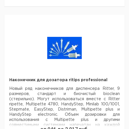
Адаптер
подставкой
5
9280943
стерильный*
ripette® genX с
адаптером
1
9284202
Рекомендуем купить по низкой цене.
(евровилка)
Аксессуары для диспенсера ripette genX:
Цена
Цена
Кол-
Кат.
с
с
Срок
Описание
во в
номер
НДС,
НДС,
поставки
упак.
евро
руб
Адаптер
переменного
тока с
1
9284203
Наконечник для дозатора ritips professional
евровилкой для
ripette® genX
Новый ряд наконечников для диспенсера Ritter, 9
Подставка с
размеров, стандарт и биочистый bioclean
функцией
(стерильно). Могут использоваться вместе с Ritter
1
9284204
зарядки для
ripette, Multipette 4780, HandyStep, Minilab 100/1001,
ripette® genX
Stepmate, EasyStep, Distriman, Multipette plus и
HandyStep electronic.
Объем дозировки для
Запасноая
использования с Multipette plus и другими
батарея для
1
9284205
совместимыми системами напечатан на каждой
ripette® genX