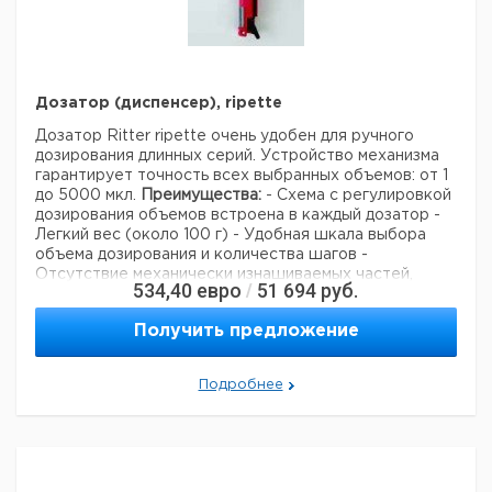
евро
руб
0,10
нестерильный
100
9280923
0,50
нестерильный
100
9280928
1,20
нестерильный
100
9280930
Дозатор (диспенсер), ripette
2,50
нестерильный
100
9280932
5,00
нестерильный
100
9280934
Дозатор Ritter ripette очень удобен для ручного
12,50
нестерильный
100
9280936
дозирования длинных серий. Устройство механизма
гарантирует точность всех выбранных объемов: от 1
25,00
нестерильный
50
9280938
до 5000 мкл.
Преимущества:
- Схема с регулировкой
50,00
нестерильный
25
9280940
дозирования объемов встроена в каждый дозатор
-
0,10
стерильный
100
9280924
Легкий вес (около 100 г)
- Удобная шкала выбора
объема дозирования и количества шагов
-
0,50
стерильный
100
9280929
Отсутствие механически изнашиваемых частей,
1,20
стерильный
100
9280931
534,40
евро
51 694
руб.
/
необходимости ремонта
Рекомендуем купить по
2,50
стерильный
100
9280933
низкой цене.
Получить предложение
5,00
стерильный
100
9280935
12,50
стерильный
100
9280937
25,00
стерильный
25
9280939
Подробнее
50,00
стерильный
25
9280941
стерильный,
0,10
100
6229625
Bio-Cert
стерильный,
0,50
100
7615367