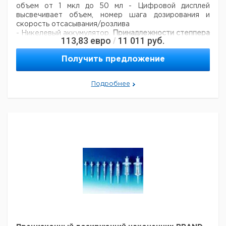
объем от 1 мкл до 50 мл
- Цифровой дисплей
высвечивает объем, номер шага дозирования и
скорость отсасывания/розлива
- Никелевый аккумулятор.
Принадлежности степпера
113,83
евро
11 011
руб.
/
HandyStep electronic:
Получить предложение
Цена
Цена
Кол-
Кат.
с
с
Срок
Тип
во в
номер
НДС,
НДС,
поставки
Подробнее
упак.
евро
руб
Блок питания
для 230 В 50
1
9284041
Гц*
Зарядная
станция без
1
9284042
блока питания
Запасной
NiMH
1
9284043
аккумулятор
Таблица погрешностей HandyStep electronic с
PLASTIBRAND PD наконечниками:
Коэффициент
Коэффициент