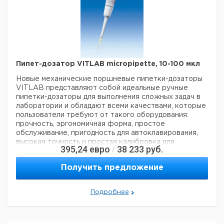
аккумуляторного отсека
- Запасные мембранные
фильтры
- Инструкция по применению
Пипет-дозатор VITLAB micropipette, 10-100 мкл
Новые механические поршневые пипетки-дозаторы
VITLAB представляют собой идеальные ручные
пипетки-дозаторы для выполнения сложных задач в
лаборатории и обладают всеми качествами, которые
пользователи требуют от такого оборудования:
прочность, эргономичная форма, простое
обслуживание, пригодность для автоклавирования,
высокая точность и простая калибровка для
395,24
евро
38 233
руб.
/
обеспечения долговременной надежности.
Отличительные особенности пипет-дозаторов
Получить предложение
VITLAB micropipette:
Расположенная по центру
большая кнопка для дозирования обеспечивает
легкое и равномерное перемещение поршня;
Подробнее
Большая и эргономичная кнопка сброса для быстрой
замены наконечника;
Простая регулировка объема,
как для правшей, так и для левшей;
Точная
четырехзначная индикация объема с