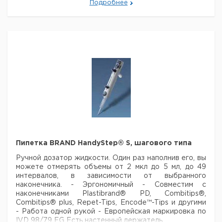
Подробнее
Коллектор, 8-
Надежно удерживает две пипетки и подходит к
канальный, LL,
пипеткам большинства производителей. Пипетки
1
9411575
нерж. сталь,
размещаются под
углом, на некотором расстоянии
автоклавируемый
друг от друга, что облегчает их вынимание.
Все
устройства изготовлены из полупрозрачного
пластика с нескользящим резиновым основанием.
Рекомендуем купить по низкой цене.
Цена
Цена
Кол-
Кат.
с
с
Срок
Описание
во в
номер
НДС,
НДС,
поставки
упак.
евро
руб
Станция для
микродозаторов
1
9280013
SharkfinTM
Пипетка BRAND HandyStep® S, шагового типа
Рекомендуем купить по низкой цене.
Ручной дозатор жидкости. Один раз наполнив его, вы
можете отмерять объемы от
2 мкл до 5 мл, до 49
интервалов, в зависимости от выбранного
наконечника.
- Эргономичный
- Совместим с
наконечниками Plastibrand® PD, Combitips®,
Combitips® plus, Repet-Tips, Encode™-Tips и другими
- Работа одной рукой
- Европейская маркировка по
IVD 98/79 EG
Есть настенный держатель.