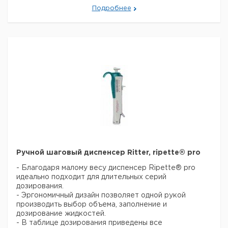
0,5 - 5
отсутствует
1
advanced®
25,0
красный
7
9283164
Socorex
рукоятка
Подробнее
biopur®
Dosys™ basic
172
Адаптер
светло-
advanced®
50,0
7
9283165
Само-
серый
biopur®
наполняемый
шприц
пистолетная
Штатив для 8
1 - 10
отсутствует
1
Socorex
рукоятка
наконечников
1
9283166
Dosys™ basic
advanced®
172
Само-
наполняемый
шприц
пистолетная
0,1 - 1
интегрированный
1
Socorex
рукоятка
Dosys™
classic 173
Само-
Ручной шаговый диспенсер Ritter, ripette® pro
наполняемый
- Благодаря малому весу диспенсер Ripette® pro
шприц
пистолетная
0,5 - 5
интегрированный
1
идеально подходит для длительных серий
Socorex
рукоятка
дозирования.
Dosys™
- Эргономичный дизайн позволяет одной рукой
classic 173
производить выбор объема, заполнение и
Само-
дозирование жидкостей.
наполняемый
- В таблице дозирования приведены все
шприц
пистолетная