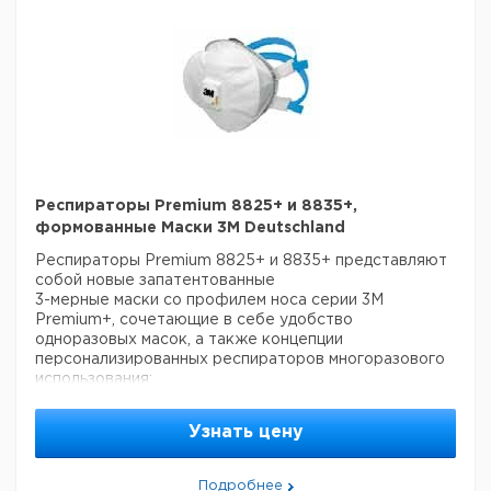
Респираторы Premium 8825+ и 8835+,
формованные Маски 3M Deutschland
Респираторы Premium 8825+ и 8835+ представляют
собой новые запатентованные
3-мерные маски со профилем носа серии 3М
Premium+, сочетающие в себе удобство
одноразовых масок, а также концепции
персонализированных респираторов многоразового
использования:
Гибкая 3-мерная конструкция для надежного
прилегания! Уплотнение масок 8825+ и 8835+
Узнать цену
улучшают
прилегание. Профиль респиратора направляет
выходящий воздух от лица через фильтрующую
Подробнее