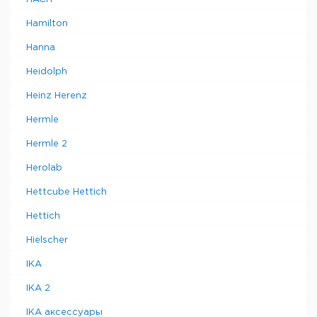
Hamilton
Hanna
Heidolph
Heinz Herenz
Hermle
Hermle 2
Herolab
Hettcube Hettich
Hettich
Hielscher
IKA
IKA 2
IKA аксессуары