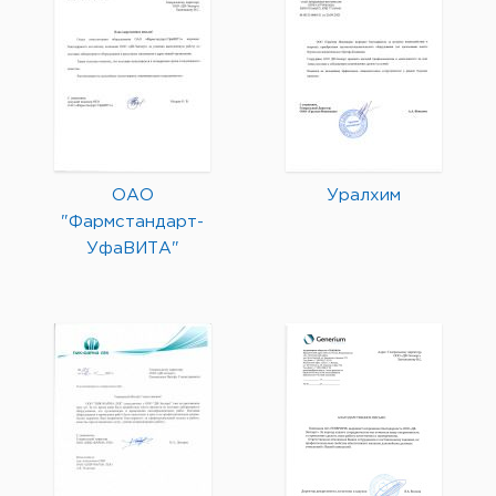
ОАО
Уралхим
"Фармстандарт-
УфаВИТА"