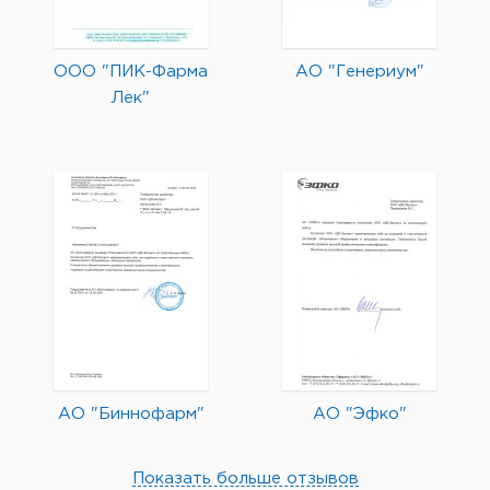
ООО "ПИК-Фарма
АО "Генериум"
Лек"
АО "Биннофарм"
АО "Эфко"
Показать больше отзывов