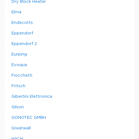
Dry Block Heater
Elma
Endecotts
Eppendorf
Eppendorf 2
Eurping
Evoqua
Fiocchetti
Fritsch
Gibertini Elettronica
Gilson
GONOTEC GMBH
Greatwall
HACH