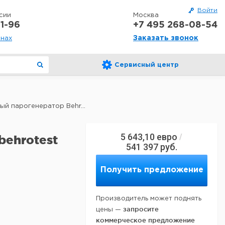
Войти
сии
Москва
1-96
+7 495 268-08-54
Заказать звонок
онах
Сервисный центр
ый парогенератор Behr...
5 643,10
евро
/
behrotest
541 397
руб.
Получить предложение
Производитель может поднять
запросите
цены —
коммерческое предложение