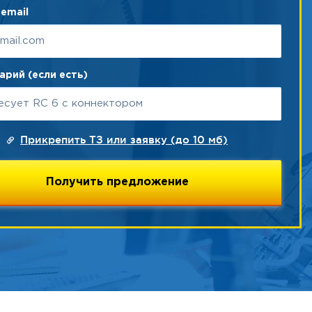
email
рий (если есть)
Прикрепить ТЗ или заявку (до 10 мб)