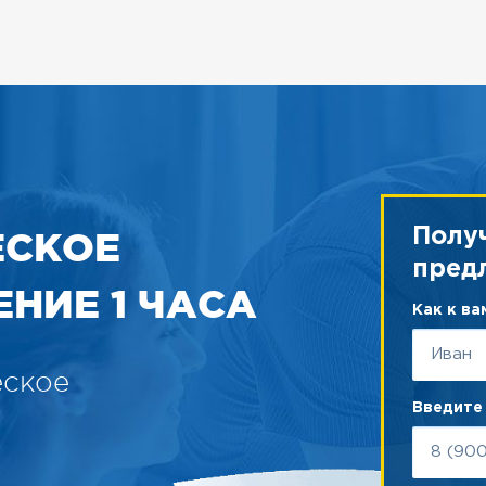
ЕСКОЕ
Полу
пред
НИЕ 1 ЧАСА
Как к в
еское
Введите