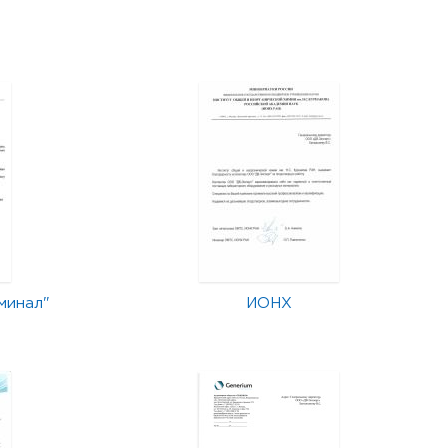
минал"
ИОНХ