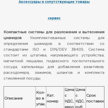
Аксессуары и сопутствующие товары
сервис
Компактные системы для разложения и вытеснения
цианидов
Укомплектованные системы для
определения цианидов в соответствии со
стандартами ISO и DIN/DEV 38405.
Система
состоит из штатива, нагревающего устройства,
магнитной мешалки, подвесного поглотительного
сосуда, капельницы для добавления реактивов,
расходомера, зажимов, шлангов и комплекта
стеклянной посуды.
Цена
Цена
Кол-
Кат.
с
с
Срок
Описание
во в
номер
НДС,
НДС,
поставки
упак.
евро
руб