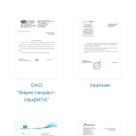
ОАО
Уралхим
"Фармстандарт-
УфаВИТА"