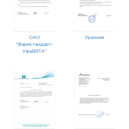
ОАО
Уралхим
"Фармстандарт-
УфаВИТА"