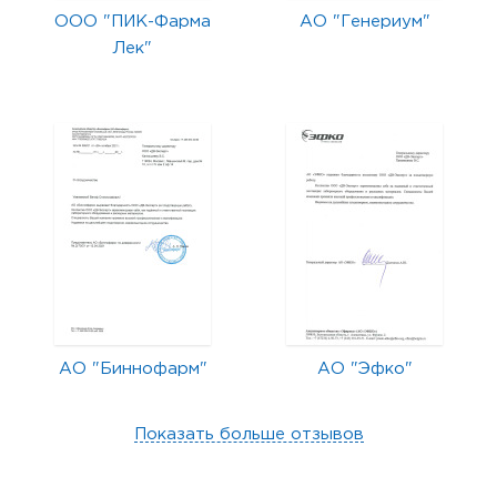
ООО "ПИК-Фарма
АО "Генериум"
Лек"
АО "Биннофарм"
АО "Эфко"
Показать больше отзывов