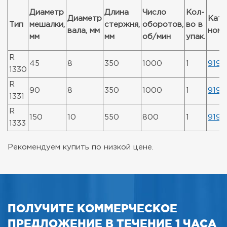
Диаметр
Длина
Число
Кол-
Диаметр
Кат.
Тип
мешалки,
стержня,
оборотов,
во в
вала, мм
ном
мм
мм
об/мин
упак.
R
45
8
350
1000
1
9197
1330
R
90
8
350
1000
1
9197
1331
R
150
10
550
800
1
9197
1333
Рекомендуем купить по низкой цене.
ПОЛУЧИТЕ КОММЕРЧЕСКОЕ
ПРЕДЛОЖЕНИЕ В ТЕЧЕНИЕ 1 ЧАСА