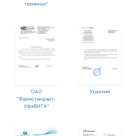
терминал"
ОАО
Уралхим
"Фармстандарт-
УфаВИТА"