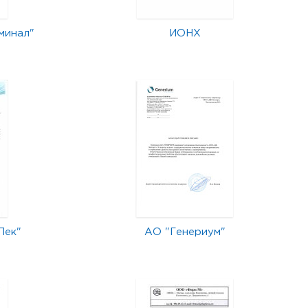
минал"
ИОНХ
Лек"
АО "Генериум"