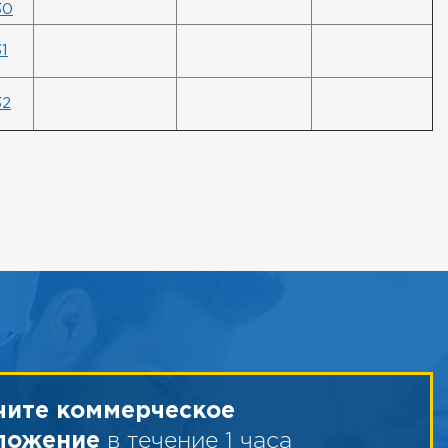
30
1
32
чите коммерческое
в течение 1 часа
ложение