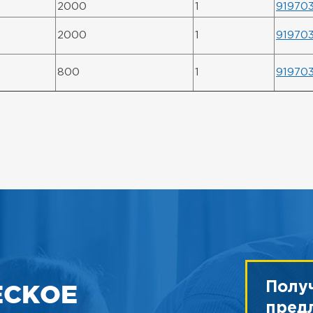
2000
1
91970
2000
1
919703
800
1
91970
ЕСКОЕ
Полу
пред