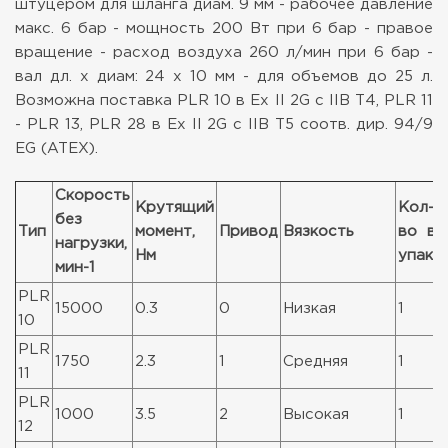
штуцером для шланга диам. 9 мм
- рабочее давление
макс. 6 бар
- мощность 200 Вт при 6 бар
- правое
вращение
- расход воздуха 260 л/мин при 6 бар
-
вал дл. х диам: 24 х 10 мм
- для объемов до 25 л.
Возможна поставка PLR 10 в Ex II 2G c IIB T4, PLR 11
- PLR 13, PLR 28 в Ex II 2G c IIB T5 соотв. дир. 94/9
EG
(ATEX).
Скорость
Крутящий
Кол-
без
Тип
момент,
Привод
Вязкость
во в
нагрузки,
Нм
упак.
мин-1
PLR
15000
0.3
0
Низкая
1
10
PLR
1750
2.3
1
Средняя
1
11
PLR
1000
3.5
2
Высокая
1
12