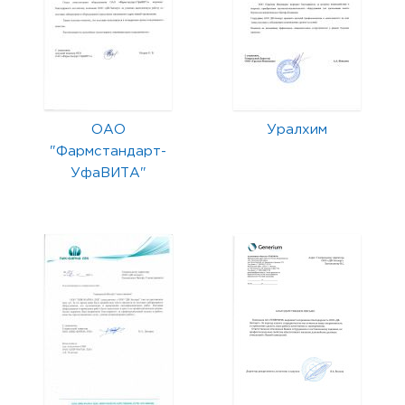
ОАО
Уралхим
"Фармстандарт-
УфаВИТА"