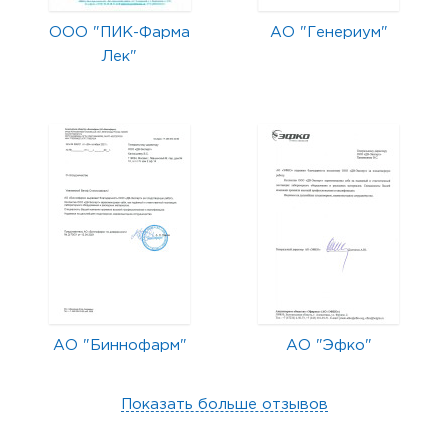
ООО "ПИК-Фарма
АО "Генериум"
Лек"
АО "Биннофарм"
АО "Эфко"
Показать больше отзывов