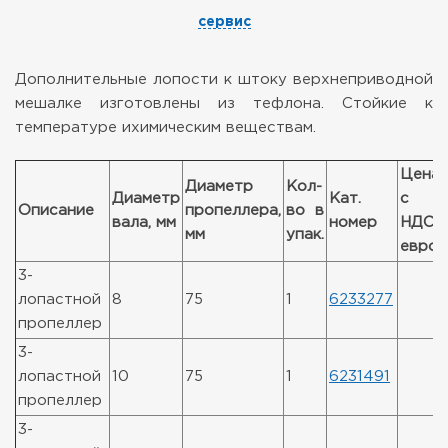
сервис
Дополнительные лопости к штоку верхнеприводной
мешалке изготовлены из тефлона. Стойкие к
температуре ихимическим веществам.
Цена
Диаметр
Кол-
Диаметр
Кат.
с
Описание
пропеллера,
во в
вала, мм
номер
НДС,
мм
упак.
евро
3-
лопастной
8
75
1
6233277
пропеллер
3-
лопастной
10
75
1
6231491
пропеллер
3-