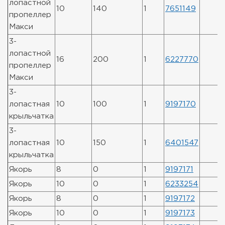
лопастной
10
140
1
7651149
пропеллер
Макси
3-
лопастной
16
200
1
6227770
пропеллер
Макси
3-
лопастная
10
100
1
9197170
крыльчатка
3-
лопастная
10
150
1
6401547
крыльчатка
Якорь
8
0
1
9197171
Якорь
10
0
1
6233254
Якорь
8
0
1
9197172
Якорь
10
0
1
9197173