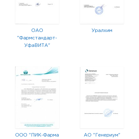
ОАО
Уралхим
"Фармстандарт-
УфаВИТА"
ООО "ПИК-Фарма
АО "Генериум"