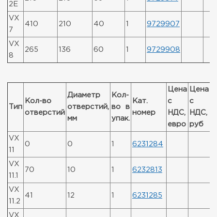
2E
VX
410
210
40
1
9729907
7
VX
265
136
60
1
9729908
8
Цена
Цена
Диаметр
Кол-
Кол-во
Кат.
с
с
С
Тип
отверстий,
во в
отверстий
номер
НДС,
НДС,
п
мм
упак.
евро
руб
VX
0
0
1
6231284
11
VX
70
10
1
6232813
11.1
VX
41
12
1
6231285
11.2
VX