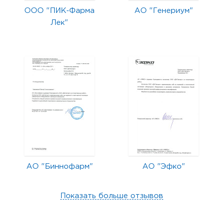
ООО "ПИК-Фарма
АО "Генериум"
Лек"
АО "Биннофарм"
АО "Эфко"
Показать больше отзывов