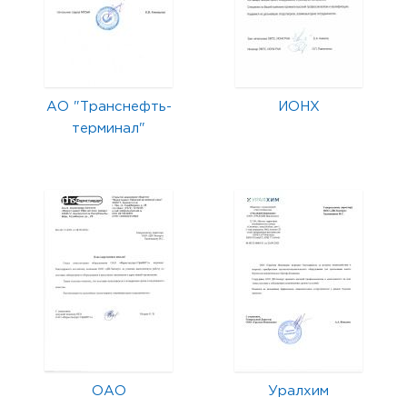
АО "Транснефть-
ИОНХ
терминал"
ОАО
Уралхим