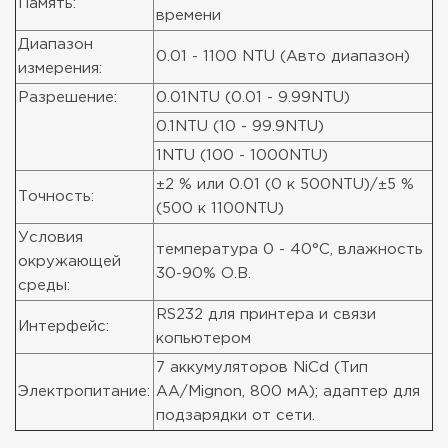
Память:
времени
Диапазон
0.01 - 1100 NTU (Авто диапазон)
измерения:
Разрешение:
0.01NTU (0.01 - 9.99NTU)
0.1NTU (10 - 99.9NTU)
1NTU (100 - 1000NTU)
±2 % или 0.01 (0 к 500NTU)/±5 %
Точность:
(500 к 1100NTU)
Условия
температура 0 - 40°C, влажность
окружающей
30-90% О.В.
среды:
RS232 для принтера и связи
Интерфейс:
копьютером
7 аккумуляторов NiCd (Тип
Электропитание:
AA/Mignon, 800 мA); адаптер для
подзарядки от сети.