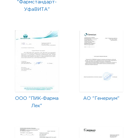
"Фармстандарт-
УфаВИТА"
ООО "ПИК-Фарма
АО "Генериум"
Лек"