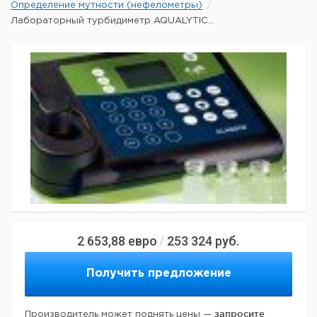
Определение мутности (нефелометры)
Лабораторный турбидиметр AQUALYTIC...
2 653,88
евро
253 324
руб.
/
Получить предложение
запросите
Производитель может поднять цены —