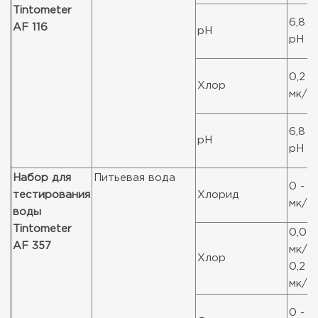
Tintometer
6,8 -
AF 116
рН
рН
0,2 -
Хлор
мк/л 
6,8 -
рН
рН
Набор для
Питьевая вода
0 - 
тестирования
Хлорид
мк/л 
воды
Tintometer
0,02 
AF 357
мк/л 
Хлор
0,2 -
мк/л 
0 - 1,