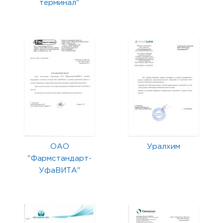
терминал"
ОАО
Уралхим
"Фармстандарт-
УфаВИТА"