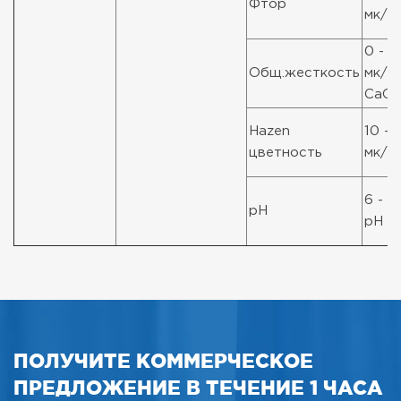
Фтор
мк/л
0 - 
Общ.жесткость
мк/л
CaC
Hazen
10 - 
цветность
мк/л 
6 - 8
рН
рН
ПОЛУЧИТЕ КОММЕРЧЕСКОЕ
ПРЕДЛОЖЕНИЕ В ТЕЧЕНИЕ 1 ЧАСА