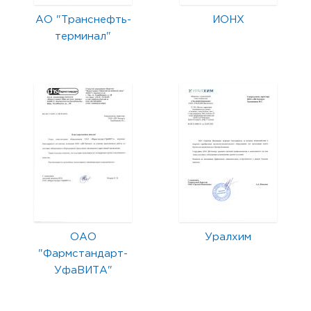
АО "Транснефть-
ИОНХ
терминал"
ОАО
Уралхим
"Фармстандарт-
УфаВИТА"