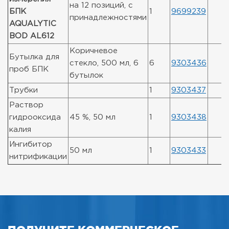
на 12 позиций, с
БПК
1
9699239
принадлежностями
AQUALYTIC
BOD AL612
Коричневое
Бутылка для
стекло, 500 мл, 6
6
9303436
проб БПК
бутылок
Трубки
1
9303437
Раствор
гидрооксида
45 %, 50 мл
1
9303438
калия
Ингибитор
50 мл
1
9303433
нитрификации