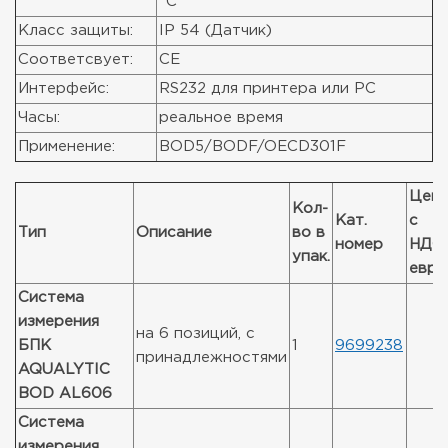
"C"
Класс защиты:
IP 54 (Датчик)
Соответсвует:
CE
Интерфейс:
RS232 для принтера или PC
Часы:
реальное время
Применение:
BOD5/BODF/OECD301F
Цен
Кол-
Кат.
с
Тип
Описание
во в
номер
НДС,
упак.
евро
Система
измерения
на 6 позиций, с
БПК
1
9699238
принадлежностями
AQUALYTIC
BOD AL606
Система
измерения