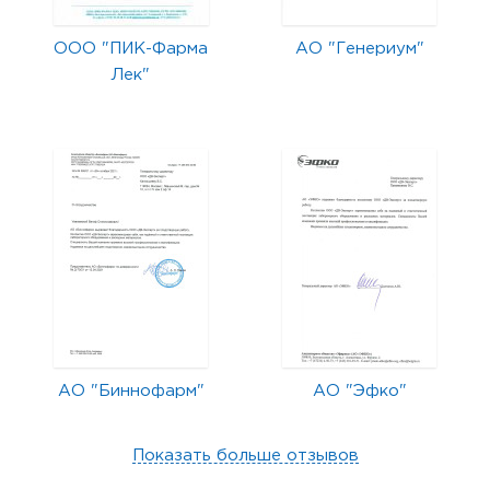
ООО "ПИК-Фарма
АО "Генериум"
Лек"
АО "Биннофарм"
АО "Эфко"
Показать больше отзывов