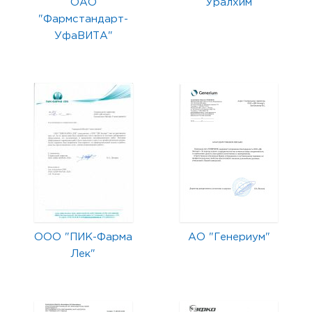
ОАО
Уралхим
"Фармстандарт-
УфаВИТА"
ООО "ПИК-Фарма
АО "Генериум"
Лек"