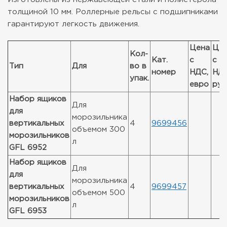
толщиной 10 мм. Роллерные рельсы с подшипниками
гарантируют легкость движения.
Цена
Це
Кол-
Кат.
с
с
Тип
Для
во в
номер
НДС,
НДС
упак.
евро
руб
Набор ящиков
Для
для
морозильника
вертикальных
4
9699456
объемом 300
морозильников
л
GFL 6952
Набор ящиков
Для
для
морозильника
вертикальных
4
9699457
объемом 500
морозильников
л
GFL 6953