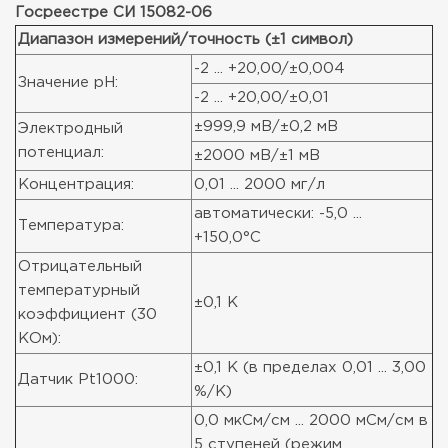
Госреестре СИ 15082-06
Диапазон измерений/точность (±1 символ)
-2 ... +20,00/±0,004
Значение pH:
-2 ... +20,00/±0,01
±999,9 мВ/±0,2 мВ
Электродный
потенциал:
±2000 мВ/±1 мВ
Концентрация:
0,01 ... 2000 мг/л
автоматически: -5,0 ...
Температура:
+150,0°C
Отрицательный
температурный
±0,1 K
коэффициент (30
КОм):
±0,1 K (в пределах 0,01 ... 3,00
Датчик Pt1000:
%/K)
0,0 мкСм/см ... 2000 мСм/см в
5 ступеней (режим