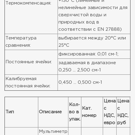
+130°C (линейные и
Термокомпенсация:
нелинейные зависимости для
сверхчистой воды и
природных вод в
соответствии с EN 27888)
Температура
выбирается между 20°C или
сравнения:
25°C
фиксированная: 0,01 см-1;
Постоянные ячейки:
задаваемая в диапазоне
0,250 ... 2,500 см-1
Калибруемая
0,450 ... 0,500 см-1
постоянная ячейки:
Цена
Цена
Кол-
Кат.
с
с
С
Тип
Описание
во в
номер
НДС,
НДС,
п
упак.
евро
руб
Мультиметр