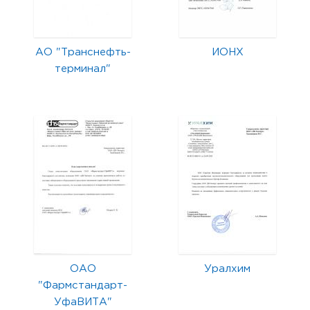
АО "Транснефть-
ИОНХ
терминал"
ОАО
Уралхим
"Фармстандарт-
УфаВИТА"