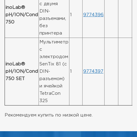
с двумя
inoLab®
DIN-
pH/ION/Cond
1
9774396
разъемами,
750
без
принтера
Мультиметр
с
электродом
inoLab®
SenTix 81 (с
pH/ION/Cond
DIN-
1
9774397
750 SET
разъемом)
и ячейкой
TetraCon
325
Рекомендуем купить по низкой цене.