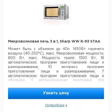
Микроволновая печь 3 в 1, Sharp WW R-93 STAA
Может быть с объемом до 40л. 1450Вт горячего
воздуха (40-250°C), макс. Микроволновая мощность:
800 Вт,
макс. Мощность гриля: 1300 Вт. 18
автоматических программ приготовления пищи и
размораживания, 10 экспресс
программ
приготовления пищи и размораживания, 7
автоматических прогармм приготовления пищи и
обогрева, 1
автоматическая программа для
приготовления тортов, информация и выбор языков
(5 языков: D, NL, F, I, E),
разогревание, установки
Узнать цену
времени: до 90 мин, реле времени, регулировка
времени работы (короткое/длиное), +1
функция
минут (прямой пуск), 2 круглые решетки (высокая/
Подробнее
низкая), 1 круглый лоток для выпечки, потребляемая