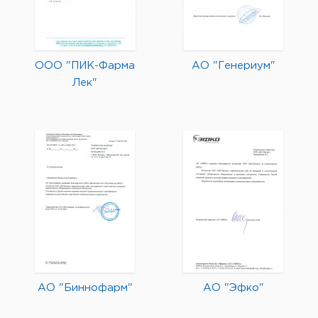
ООО "ПИК-Фарма
АО "Генериум"
Лек"
АО "Биннофарм"
АО "Эфко"