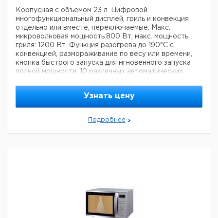
Корпусная с объемом 23 л. Цифровой
многофункциональный дисплей, гриль и конвекция
отдельно или вместе, переключаемые. Макс.
микроволновая мощность:800 Вт, макс. мощность
гриля: 1200 Вт. Функция разогрева до 190°C с
конвекцией, размораживание по весу или времени,
кнопка быстрого запуска для мгновенного запуска
полной мощности, 10 различных автоматических
программ приготовления, решетка-гриль с двумя
уровнями на выбор, с замком.
Узнать цену
Размеры (Ш х Г х В): 495 x 415 x 295 mm. Диаметр
диска: 270 мм.
Подробнее