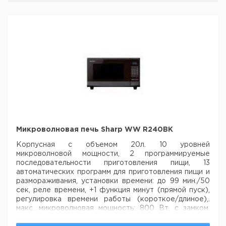
мощность: 2950Вт Размеры (Ш х Г х В): 550 мм х 535
мм х 368 мм. Диаметр поворотного стола: 362 мм
Кол-
Цена с
Цена с
Кат.
Срок
Тип
во в
НДС,
НДС,
номер
поставки
упак.
евро
руб
Sharp
WW R-93
1
6241663
STAA
Рекомендуем купить по низкой цене.
Микроволновая печь Sharp WW R240BK
Корпусная с объемом 20л. 10 уровней
микроволновой мощности, 2 программируемые
последовательности
приготовления пищи, 13
автоматических программ для приготовления пищи и
размораживания, установки
времени: до 99 мин./50
сек, реле времени, +1 функция минут (прямой пуск),
регулировка времени работы
(короткое/длиное),.
макс. микроволновая мощность: 800 Вт, с замком.
Размеры (Ш х Г х В): 452 мм х 370 мм х
262мм.