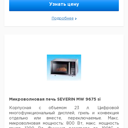
Диаметр диска: 245 мм.
Узнать цену
Кол-
Цена с
Цена с
Кат.
Срок
Тип
во в
НДС,
НДС,
Подробнее
номер
поставки
упак.
евро
руб
Sharp
в упак.
WW
6241662
1
R240BK
Рекомендуем купить по низкой цене.
Микроволновая печь SEVERIN MW 9675 si
Корпусная с объемом 23 л. Цифровой
многофункциональный дисплей, гриль и конвекция
отдельно или вместе, переключаемые. Макс.
микроволновая мощность: 800 Вт, макс. мощность