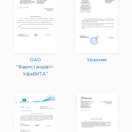
ОАО
Уралхим
"Фармстандарт-
УфаВИТА"