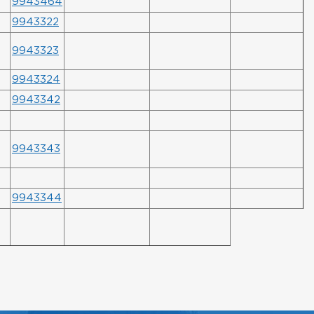
9943464
9943322
9943323
9943324
9943342
9943343
9943344