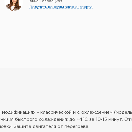
Анна Головацкая
Получить консультацию эксперта
х модификациях - классической и с охлаждением (модел
Функция быстрого охлаждения: до +4°С за 10-15 минут. О
овки. Защита двигателя от перегрева.