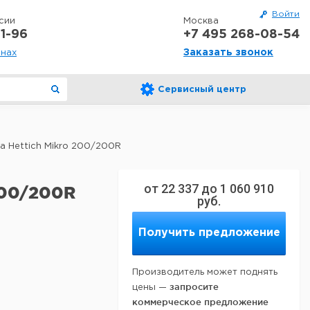
Войти
сии
Москва
1-96
+7 495 268-08-54
Заказать звонок
онах
Сервисный центр
 Hettich Mikro 200/200R
от
22 337
до
1 060 910
200/200R
руб.
Получить предложение
Производитель может поднять
запросите
цены —
коммерческое предложение