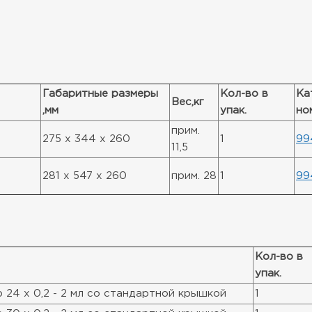
Габаритные размеры
Кол-во в
Ка
Вес,кг
,мм
упак.
но
прим.
275 x 344 x 260
1
99
11,5
281 x 547 x 260
прим. 28
1
99
Кол-во в
упак.
 24 x 0,2 - 2 мл со стандартной крышкой
1