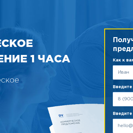
ЕСКОЕ
Полу
пред
НИЕ 1 ЧАСА
Как к в
еское
Введите
Введите 