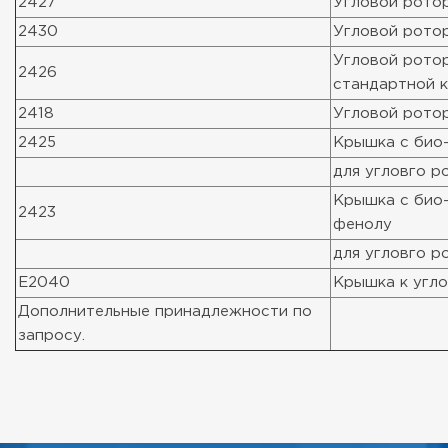
2427
Угловой ротор
2430
Угловой ротор
Угловой ротор
2426
стандартной 
2418
Угловой ротор
2425
Крышка с био-
для угловго р
Крышка с био-
2423
фенолу
для угловго р
E2040
Крышка к угл
Дополнительные принадлежности по
запросу.