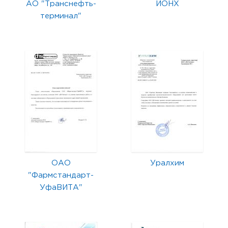
АО "Транснефть-
ИОНХ
терминал"
ОАО
Уралхим
"Фармстандарт-
УфаВИТА"