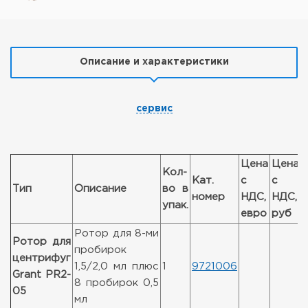
Описание и характеристики
сервис
Цена
Цена
Кол-
Кат.
с
с
Тип
Описание
во в
номер
НДС,
НДС,
упак.
евро
руб
Ротор для 8-ми
Ротор для
пробирок
центрифуг
1,5/2,0 мл плюс
1
9721006
Grant PR2-
8 пробирок 0,5
05
мл