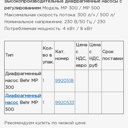
Высокопроизводительные диафрагменные насосы с
регулированием
Модель MP 300 / MP 500
Максимальная скорость потока: 300 л/ч / 500 л/
Номинальное напряжение: 230 В/50 Гц / 230
Потребляемая мощность: 4 кВт / 8 кВт
Цена
Цена
Кол-
Кат.
с
с
Срок
Тип
во в
номер
НДС,
НДС,
поставки
упак.
евро
руб
Диафрагменный
насос Behr MP
1
9920518
300
Диафрагменный
насос
Behr MP
1
9920533
500
Рекомендуем купить по низкой цене.