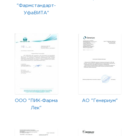
"Фармстандарт-
УфаВИТА"
ООО "ПИК-Фарма
АО "Генериум"
Лек"