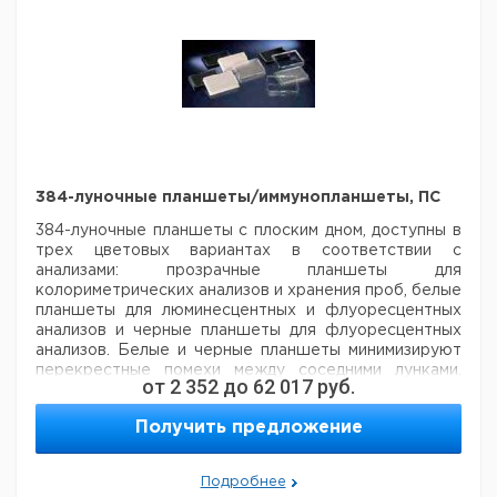
культуры
крышкой
без
Необработанная
Белый
нет
30
40
крышки
без
Необработанная
Черный
нет
30
40
крышки
384-луночные планшеты/иммунопланшеты, ПС
384-луночные планшеты с плоским дном, доступны в
трех цветовых вариантах
в соответствии с
анализами: прозрачные планшеты для
колориметрических
анализов и хранения проб, белые
планшеты для люминесцентных и флуоресцентных
анализов и черные
планшеты для флуоресцентных
анализов. Белые и черные планшеты минимизируют
перекрестные помехи между
соседними лунками.
от
2 352
до
62 017
руб.
Nunclon™Δ и CCi™ модификации поверхности
оптимизированы для клеточных культур. CCi™
Получить предложение
поверхность имитирует положительно заряженный
поли-D-лизин и усиливает привязанность клеток.
Иммунопланшеты MaxiSorp™ и PolySorp™ идеально
Подробнее
подходят для ELISA.
Материал пластин: Полистирол