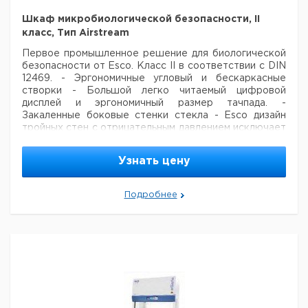
Шкаф микробиологической безопасности, II
класс, Тип Airstream
Первое промышленное решение для биологической
безопасности от Esco.
Класс II в соответствии с DIN
12469.
- Эргономичные угловый и бескаркасные
створки
- Большой легко читаемый цифровой
дисплей и эргономичный размер тачпада.
-
Закаленные боковые стенки стекла
- Esco дизайн
тройных стен с отрицательным давлением исключает
возможность загрязнения, утечки.
- ISOCIDETM
антимикробное покрытие на всех окрашенных
Узнать цену
поверхностях сводит к минимуму загрязнение.
-
Sentinel-Микропроцессор поддерживает стабильную
скорость вентилятора
- INNOVATM технология
Подробнее
энергосберегающих вентиляторов позволяет
снизить энергопотребление
- ВПЧ-совместим и
одобрен для безопасного обеззараживания
Другие
разновидности:
- Airstream G с двойными выхлопными
фильтрами (2 х HEPA), лучшая защита
- Airstream G с
двойными выхлопными фильтрами (HEPA 1 х 1 х
активированный уголь), для дополнительной
химической защиты
Стандартная комплектация:
- 2
Электрические розетки
- УФ-лампа с таймером