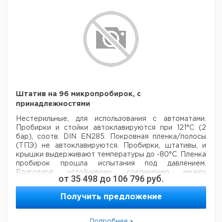
глубокими
для планшет 1,1 мл,
24
9407616
ячейками 2,2 мл,
ПЭ, нестерильная
24
9407615
96 ячеек, ПП,
Покровная пленка
нестерильная,
для планшет 2,2 мл,
24
9407617
стандартный
ЕВА, нестерильная
Герметизирующая
фольга,
100
9407620
воздухопроницаемая,
нестерильная
Покровная пленка
Штатив на 96 микропробирок, с
для 1.2 мл планшет,
50
4007853
принадлежностями
ТПЭ, нестерильная
Нестерильные, для использования с автоматами.
Пробирки и стойки автоклавируются при 121°C (2
бар), соотв. DIN EN285. Покровная пленка/полосы
(ТПЭ)
не автоклавируются. Пробирки, штативы, и
крышки выдерживают температуры до -80°C. Пленка
пробирок прошла испытания под давлением.
Благодаря устойчивому соединению между
от
35 498
до
106 796
руб.
планшетами и штативами, штабелируемые стойки
SBS, особенно хорошо подходят для использования с
Получить предложение
роботами и другими автоматизированными системами
дозирования. Кодированные пробирки (A1 - H12) и
стойки подходят для штрих-кодовых этикеток,
что
Подробнее