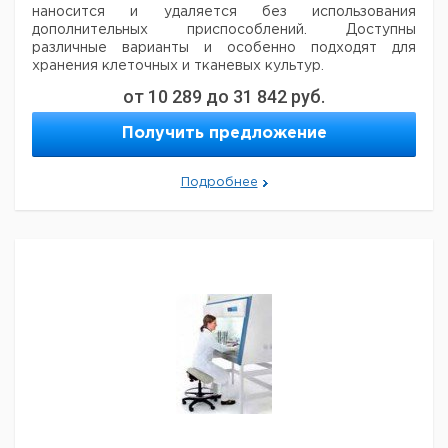
наносится и удаляется без использования
дополнительных
приспособлений.
Доступны
различные варианты и особенно подходят для
хранения клеточных и тканевых культур.
от
10 289
до
31 842
руб.
Кол-
Получить предложение
Применение
Описание
Материал
во в
упак.
Подробнее
ПП,
одинарная
полипропилен
100
самоклеящаяся
пленка
ELISA; ПЦР в
одинарная
реальном
пленка, высоко
полипропилен
100
времени
проницаемая
Для холодного
Рулон нна 100
алюминий
100
хранения
листов
Холодное
одинарная
алюминий
100
хранение
пленка
ДМСО-
устойчивая
ДМСО
полипропилен
100
герметизирующая
устойчивая
пленка
Изолирующая