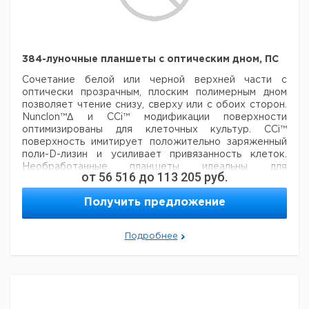
крышки
крышки
без
Прозрачный
нет
60
крышки
384-луночные планшеты с оптическим дном, ПС
Сочетание белой или черной верхней части с
оптически прозрачным, плоским
полимерным дном
позволяет чтение снизу, сверху или с обоих сторон.
Nunclon™Δ
и CCi™ модификации поверхности
оптимизированы для клеточных культур. CCi™
поверхность имитирует
положительно заряженный
поли-D-лизин и усиливает привязанность клеток.
Необработанные планшеты
идеальны для
от
56 516
до
113 205
руб.
сцинтилляционного счета.
Материал пластин:
Полистирол
Общий объем мкл/лунку: 120
Получить предложение
Кол-
Кат
Подробнее
Поверхность
Цвет
Стерильные
Описание
во в
но
упак.
Клеточные
с
Белый
да*
30
40
культуры
крышкой
Клеточные
с
Черный
да*
30
40