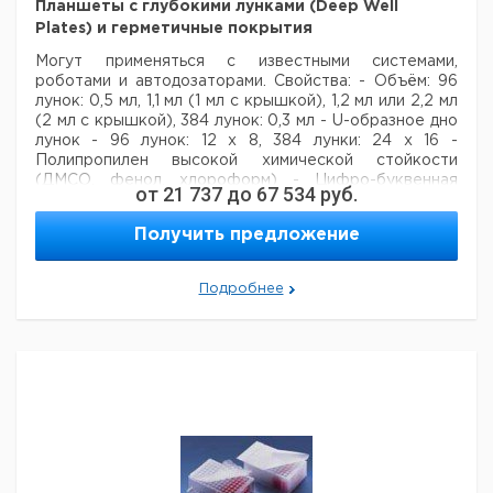
мкл.
ном
Планшеты с глубокими лунками (Deep Well
упак.
Plates) и герметичные покрытия
Плоскодонные
200
прозрачный
да
8
400
Могут применяться с известными системами,
с крышкой
роботами и автодозаторами.
Свойства:
- Объём: 96
Круглодонные
лунок: 0,5 мл, 1,1 мл (1 мл с крышкой), 1,2 мл или 2,2 мл
200
прозрачный
да
8
400
с крышкой
(2 мл с крышкой), 384 лунок: 0,3 мл
- U-образное дно
лунок
- 96 лунок: 12 х 8, 384 лунки: 24 х 16
-
Полипропилен высокой химической стойкости
(ДМСО, фенол, хлороформ)
- Цифро-буквенная
от
21 737
до
67 534
руб.
кодировка
- Планшеты применяемые для заморозки
до -80°C (ПП) или до -20°C (ПС)
Получить предложение
Цена
Цена
Кол-
Кат.
с
с
Срок
Подробнее
Описание
во в
номер
НДС,
НДС,
поставки
упак.
евро
руб
Планшета с
глубокими
ячейками 1,2 мл,
50
4007852
96 ячеек, ПП,
нестерильная,
низкая
Планшета с