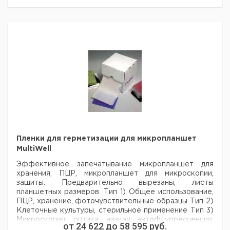
Общий объем мкл/лунку: 120
Кол
Поверхность
Цвет
Стерильные
Описание
во 
упак
Клеточные
с
Прозрачный
да*
30
культуры
крышкой
Клеточные
с
Белый
да*
30
культуры
крышкой
Клеточные
с
Черный
да*
30
культуры
крышкой
с
Необработанная
Прозрачный
да
30
Пленки для герметизации для микропланшет
крышкой
MultiWell
без
Необработанная
Прозрачный
нет
30
крышки
Эффективное запечатывание микропланшет для
без
хранения, ПЦР, микропланшет для
микроскопии,
MaxiSorp™
Прозрачный
нет
30
крышки
защиты. Предварительно вырезаны, листы
планшетных размеров.
Тип 1) Общее использование,
без
MaxiSorp™
Белый
нет
30
ПЦР, хранение, фоточувствительные образцы
Тип 2)
крышки
Клеточные культуры, стерильное применение
Тип 3)
без
MaxiSorp™
Черный
нет
30
Микроскопия, оптика, низкая автофлуоресценция,
крышки
от
24 622
до
58 595
руб.
ДМСО устойчивые
Тип 4) Воздухопроницаемые,