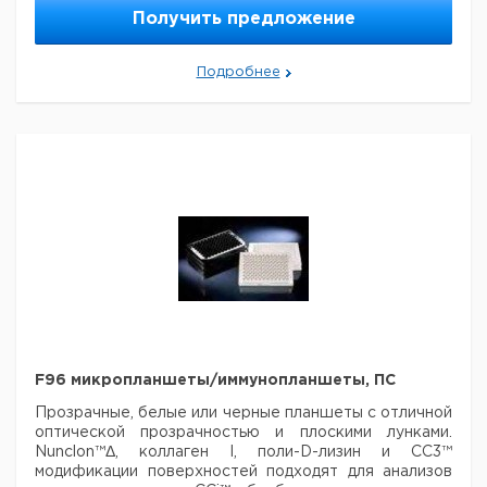
350
Получить предложение
Кол-
Ка
Подробнее
Поверхность
Цвет
Стерильные
Описание
во в
н
упак.
без
MaxiSorp™
Прозрачный
нет
60
4
крышки
без
MaxiSorp™
Белый
нет*
60
6
крышки
без
MaxiSorp™
Белый
нет*
60
6
крышки
без
PolySorp™
Прозрачный
нет
60
9
крышки
без
PolySorp™
Прозрачный
нет**
60
9
крышки
без
PolySorp™
Белый
нет
60
9
крышки
F96 микропланшеты/иммунопланшеты, ПС
Прозрачные, белые или черные планшеты с отличной
оптической прозрачностью
и плоскими лунками.
Nunclon™Δ, коллаген I, поли-D-лизин и CC3™
модификации поверхностей подходят для анализов