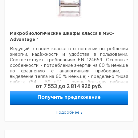
Вибрация < 5 мкм
Питание: 230 В/50 Гц
Потребляемая мощность: 800 Вт
Освещение: > 680
люкс
Стандарт безопасности: EN 12469
Микробиологические шкафы класса II MSC-
Advantage™
Ведущий в своём классе в отношении потребления
энергии, надёжности и удобства
в пользовании.
Соответствует требованиям EN 124659.
Основные
особенности:
- потребление энергии на 60 % меньше
по сравнению с аналогичными приборами;
-
выделение тепла на 60 % меньше;
- предельно тихая
работа (54 - 59 дБ);
- очень большая рабочая
от
7 553
до
2 814 926
руб.
поверхность с гибкой сегментированной структурой;
- простая очистка внутренних сторон окон;
-
Получить предложение
наклонная передняя стенка;
- интеллектуальное
регулирование скорости: двигатель работает при
пониженной скорости, если переднее окно
закрыто
Подробнее
(сохраняет внутреннее пространство более чистым
и предотвращает шум в лаборатории в режиме
ожидания);
- невысокий, позволяет размещение в
лабораториях с низким потолком;
- фильтр
входящего/исходящего воздуха: HEPA-фильтр H 14