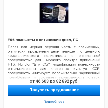
F96 планшеты с оптическим дном, ПС
Белая или черная верхняя часть с полимерным,
оптически прозрачным дном
планшет, c цельного
кристаллического полистирола с оптимальной
поверхностью
для широкого спектра применений
HTS. Nunclon™Δ и CCi™ модификации поверхности
оптимизированы для
клеточных культур. CCi™
поверхность имитирует положительно заряженный
поли-D-лизин и усиливает
привязанность клеток.
от
46 603
до
82 892
руб.
Необработанные планшеты идеальны для
сцинтилляционного счета.
Материал планшет:
Получить предложение
Полистирол/Полимер
Общий объем мкл/лунку: 400
Подробнее
Кол-
Кат
Поверхность
Цвет
Стерильные
Описание
во в