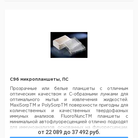
но
упак.
Клеточные
с
Белый
да
30
40
культуры
крышкой
Клеточные
с
Черный
да
30
62
культуры
крышкой
без
Необработанная
Белый
нет
30
68
крышки
без
Необработанная
Черный
нет
30
69
крышки
С96 микропланшеты, ПС
Прозрачные или белые планшеты с отличным
оптическим качеством и
С-образными лунками для
оптимального мытья и извлечения жидкостей.
MaxiSorpTM
и PolySorpTM поверхности пригодны для
количественных и качественных твердофазных
иммуных анализов.
FluoroNuncTM планшеты с
минимальной автофлуоресценцией отлично подходят
для иммуноанализов,
основанных на флуоресценции.
от
22 089
до
37 492
руб.
Материал пластин: Полистирол
Объем мкл/лунку: