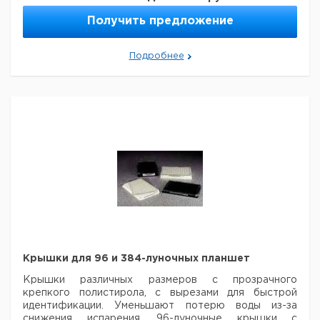
клеточные культуры
Получить предложение
Подробнее
Тип
Материал
Клей
Стерильные
Цвет
1)
Алюминий
Силиконовый
нет
Серебряный
2)
Полиэстер
Акриловый
да
Прозрачный
3)
Полиолефин
Акриловый
нет
Прозрачный
4)
Вискоза
Акриловый
да
Белый
Крышки для 96 и 384-луночных планшет
Крышки различных размеров с прозрачного
крепкого полистирола, с вырезами для
быстрой
идентификации.
Уменьшают потерю воды из-за
снижения испарения. 96-луночные крышки с