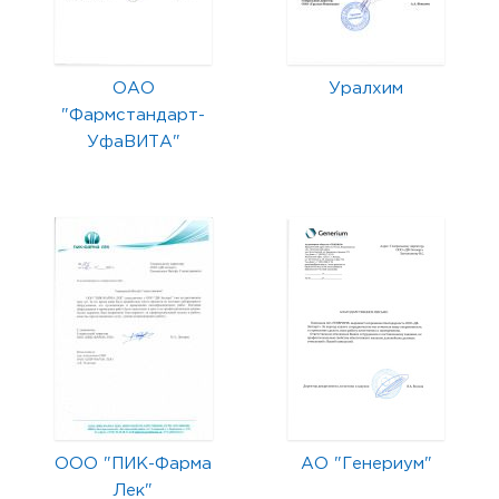
ОАО
Уралхим
"Фармстандарт-
УфаВИТА"
ООО "ПИК-Фарма
АО "Генериум"
Лек"