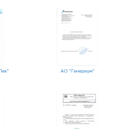
Лек"
АО "Генериум"