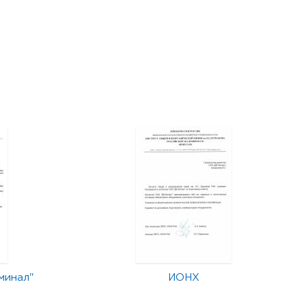
минал"
ИОНХ