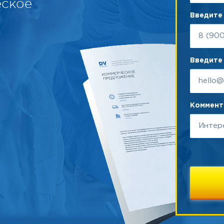
еское
Введите
Введите 
Коммента