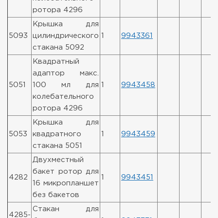
ротора 4296
Крышка для
5093
цилиндрического
1
9943361
стакана 5092
Квадратный
адаптор макс.
5051
100 мл для
1
9943458
колебательного
ротора 4296
Крышка для
5053
квадратного
1
9943459
стакана 5051
Двухместный
бакет ротор для
4282
1
9943451
16 микропланшет
без бакетов
Стакан для
4285-