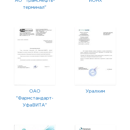
АО "Транснефть-
ИОНХ
терминал"
ОАО
Уралхим
"Фармстандарт-
УфаВИТА"