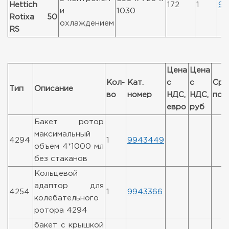
Hettich
172
1
99
и
1030
Rotixa 50
охлаждением
RS
Цена
Цена
Кол-
Кат.
с
с
Сро
Тип
Описание
во
номер
НДС,
НДС,
пос
евро
руб
Бакет ротор
максимальный
4294
1
9943449
объем 4*1000 мл
без стаканов
Кольцевой
адаптор для
4254
1
9943366
колебательного
ротора 4294
бакет с крышкой