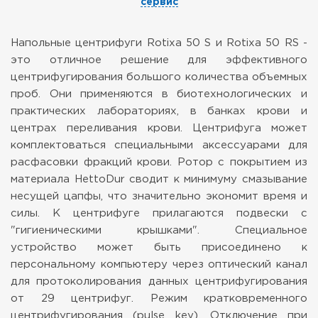
сервис
Напольные центрифуги Rotixa 50 S и Rotixa 50 RS -
это отличное решение для эффективного
центрифугирования большого количества объемных
проб. Они применяются в биотехнологических и
практических лабораториях, в банках крови и
центрах переливания крови. Центрифуга может
комплектоваться специальными аксессуарами для
расфасовки фракций крови. Ротор с покрытием из
материала HettoDur сводит к минимуму смазывание
несущей цапфы, что значительно экономит время и
силы. К центрифуге прилагаются подвески с
"гигиеническими крышками". Специальное
устройство может быть присоединено к
персональному компьютеру через оптический канал
для протоколирования данных центрифугирования
от 29 центрифуг. Режим кратковременного
центрифугирования (pulse key). Отключение при