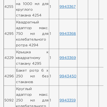
на 1000 мл для
4255
1
9943367
круглого
стакана 4254
Квадратный
адаптор макс.
4295
750 мл для
1
9943368
колебательного
ротра 4294
Крышка к
4229
квадратному
1
9943369
стакану 4295
Бакет ротр 6 x
4296
250 мл без
1
9943450
стаканов
Круглый
адаптор макс.
5092
250 мл для
1
9943359
колебательного