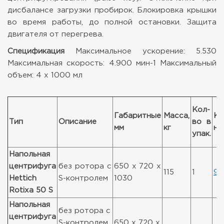
дисбалансе загрузки пробирок. Блокировка крышки
во время работы, до полной остановки. Защита
двигателя от перегрева.
Спецификация
Максимальное ускорение: 5.530
Максимальная скорость: 4.900 мин-1
Максимальный
объем: 4 x 1000 мл
Кол-
Габаритные
Масса,
Ка
Тип
Описание
во в
мм
кг
но
упак.
Напольная
центрифуга
без ротора с
650 x 720 x
115
1
99
Hettich
S-контролем
1030
Rotixa 50 S
Напольная
без ротора с
центрифуга
S-контролем
650 x 720 x