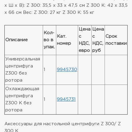
х Ш х В): Z 300: 35,5 х 33 х 47,5 см
Z 300 K: 42 х 33,5
х 66 см
Вес: Z 300: 27 кг
Z 300 K: 55 кг
Цена
Цена
Кол-
Кат.
с
с
Срок
Описание
во в
номер
НДС,
НДС,
поставки
упак.
евро
руб
Универсальная
центрифуга
1
9945730
Z300 без
ротора
Охлаждающая
центрифуга
1
9945731
Z300 K без
ротора
Аксессуары для настольной центрифуги Z 300/ Z
300 K