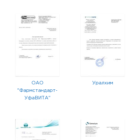
ОАО
Уралхим
"Фармстандарт-
УфаВИТА"