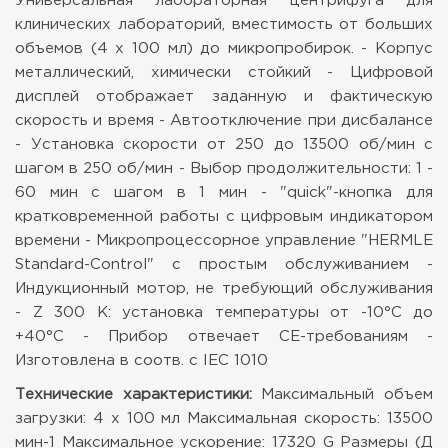
Универсальная лабораторная центрифуга для
клинических лабораторий, вместимость от больших
объемов (4 х 100 мл) до микропробирок.
- Корпус
металлический, химически стойкий
- Цифровой
дисплей отображает заданную и фактическую
скорость и время
- Автоотключение при дисбалансе
- Установка скорости от 250 до 13500 об/мин с
шагом в 250 об/мин
- Выбор продолжительности: 1 -
60 мин с шагом в 1 мин
- "quick"-кнопка для
кратковременной работы с цифровым индикатором
времени
- Микропроцессорное управление "HERMLE
Standard-Control" с простым обслуживанием
-
Индукционный мотор, не требующий обслуживания
- Z 300 K: установка температуры от -10°C до
+40°C
- Прибор отвечает CE-требованиям
-
Изготовлена в соотв. с IEC 1010
Технические характеристики:
Максимальный объем
загрузки: 4 х 100 мл
Максимальная скорость: 13500
мин-1
Максимальное ускорение: 17320 G
Размеры (Д