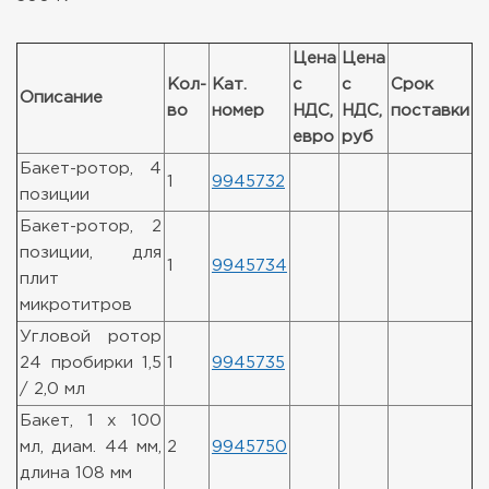
Цена
Цена
Кол-
Кат.
с
с
Срок
Описание
во
номер
НДС,
НДС,
поставки
евро
руб
Бакет-ротор, 4
1
9945732
позиции
Бакет-ротор, 2
позиции, для
1
9945734
плит
микротитров
Угловой ротор
24 пробирки 1,5
1
9945735
/ 2,0 мл
Бакет, 1 x 100
мл, диам. 44 мм,
2
9945750
длина 108 мм