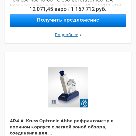
Температура: 10-80 ° С
Соответствует ICUMSA
Вспомогательное оборудование:
DR6010
RI34
RI39
12 071,45
евро
1 167 712
руб.
/
RI43
RI48
RI65
PC761
CBM910
CBM916
Технические данные:
Получить предложение
Описание типа продукта:
рефрактометр
Вес нетто:
5 кг
Ширина:
Подробнее
215 мм
Глубина:
345 мм
Высота:
150 мм
Шкала единиц:
Brix
Данные для перевозки (реальные данные могут
отличаться)
Страна происхождения:
Германия
Страна происхождения:
Гамбург
Вес брутто:
6 кг
AR4 A. Kruss Optronic Abbe рефрактометр в
прочном корпусе с легкой зоной обзора,
соединения для ...