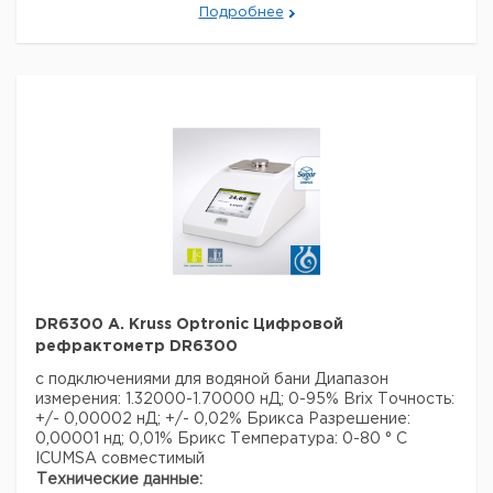
желтый
Подробнее
Технические данные:
Описание типа продукта:
Lichtmikroskope
Оптическая система:
директ
Фазово-контрастная техника:
нет
Тип тубуса микроскопа:
бинокулярный
Данные для перевозки (реальные данные могут
отличаться)
Страна происхождения:
Германия
Страна происхождения:
Гамбург
DR6300 A. Kruss Optronic Цифровой
рефрактометр DR6300
с подключениями для водяной бани
Диапазон
измерения: 1.32000-1.70000 нД; 0-95% Brix
Точность:
+/- 0,00002 нД; +/- 0,02% Брикса
Разрешение:
0,00001 нд; 0,01% Брикс
Температура: 0-80 ° С
ICUMSA совместимый
Технические данные: