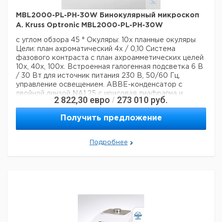
MBL2000-PL-PH-30W Бинокулярный микроскоп
A. Kruss Optronic MBL2000-PL-PH-30W
с углом обзора 45 °
Окуляры: 10х планные окуляры
Цели: план ахроматический 4х / 0,10
Система
фазового контраста с
план ахроамметических целей
10х, 40х, 100х.
Встроенная галогенная подсветка 6 В
/ 30 Вт для
источник питания 230 В, 50/60 Гц,
управление освещением.
ABBE-конденсатор с
двойной линзой NA1.25 с
ирисовая диафрагма и
2 822,30
евро
273 010
руб.
/
откидной держатель фильтра.
Фильтры: синий,
зеленый, желтый
Прочная металлическая подставка
Получить предложение
с коаксиальной грубой и точной регулировкой
с
устройством быстрой фокусировки.
XY сценическое
движение LR 77, BF 50 мм
Подробнее
Технические данные:
Описание типа продукта:
Lichtmikroskope
Оптическая система:
директ
Фазово-контрастная техника:
нет
Тип тубуса микроскопа:
бинокулярный
Данные для перевозки (реальные данные могут
отличаться)
Страна происхождения:
Германия