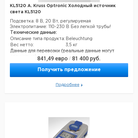
KL5120 A. Kruss Optronic Холодный источник
света KL5120
Подсветка: 8 В, 20 Вт, регулируемая
Электропитание: 110-230 В
Без легкой трубы!
Технические данные:
Описание типа продукта:
Beleuchtung
Вес нетто:
3,5 кг
Данные для перевозки (реальные данные могут
отличаться)
841,49
евро
81 400
руб.
/
Страна происхождения:
Германия
Страна происхождения:
Гамбург
Получить предложение
Вес брутто:
4 кг
Подробнее