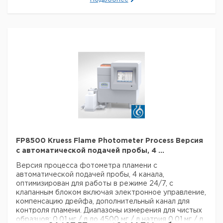
Данные для перевозки (реальные данные могут
отличаться)
Страна происхождения:
Германия
Страна происхождения:
Гамбург
Вес брутто:
3,5 кг
FP8500 Kruess Flame Photometer Process Версия
с автоматической подачей пробы, 4 ...
Версия процесса фотометра пламени
с
автоматической подачей пробы, 4 канала,
оптимизирован для работы в режиме 24/7, с
клапанным блоком
включая электронное управление,
компенсацию дрейфа,
дополнительный канал для
контроля пламени.
Диапазоны измерения для чистых
образцов:
0,01 мг / л до 4500 мг / л натрия
0,01 мг / л