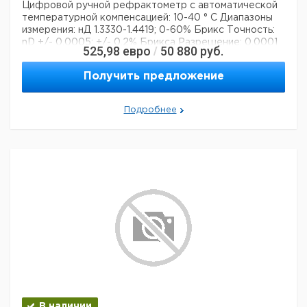
Цифровой ручной рефрактометр
с автоматической
температурной компенсацией: 10-40 ° C
Диапазоны
измерения: нД 1.3330-1.4419; 0-60% Брикс
Точность:
nD +/- 0,0005; +/- 0,2% Брикса
Разрешение: 0,0001
525,98
евро
50 880
руб.
/
нД; 0,1% Брикс
Количество образца: ~ 40 мкл
IP-код:
IP65
Получить предложение
Технические данные:
Описание типа продукта:
рефрактометр
Вес нетто:
160 г
Подробнее
Шкала единиц:
Brix
Данные для перевозки (реальные данные могут
отличаться)
Страна происхождения:
Германия
Страна происхождения:
Гамбург
Вес брутто:
1 кг
В наличии