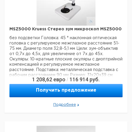
Описание типа продукта:
поляриметр
Вес нетто:
28 кг
Данные для перевозки (реальные данные могут
отличаться)
Страна происхождения:
Германия
MSZ5000 Kruess Стерео зум микроскоп MSZ5000
Страна происхождения:
Гамбург
Вес брутто:
32 кг
без подсветки
Головка: 45 ° наклонная оптическая
головка с
регулируемое межглазное расстояние 51-
75 мм.
Диаметр поля 32,8-5,1 мм
Цели: зум-объектив
от 0,7х до 4,5х, для
увеличение от 7х до 45х.
Окуляры: 10-кратные плоские окуляры с диоптрийной
компенсацией и
регулируемое межглазное
расстояние.
Подставка: металлическая подставка с
рабочим расстоянием 90 мм
Размер: 31x20x39 см
1 208,62
евро
116 914
руб.
/
(ДхШхВ)
Технические данные:
Получить предложение
Описание типа
Stereomikroskope
продукта:
Вес нетто:
4,1 кг
Подробнее
Ширина:
200 мм
Глубина:
310 мм
Рост:
390 мм
0,7x-4,5x (увеличение) и 7x-
Увеличение: