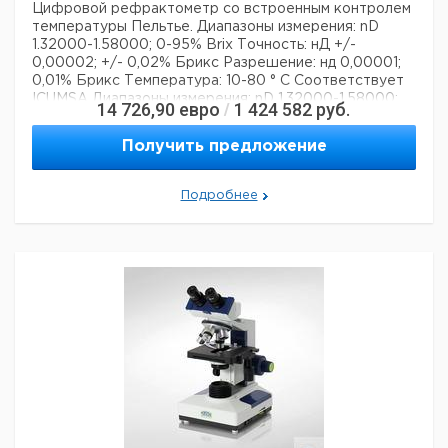
Цифровой рефрактометр
со встроенным контролем
температуры Пельтье.
Диапазоны измерения: nD
1.32000-1.58000; 0-95% Brix
Точность: нД +/-
0,00002; +/- 0,02% Брикс
Разрешение: нд 0,00001;
0,01% Брикс
Температура: 10-80 ° С
Соответствует
ICUMSA
Диапазоны измерения: nD 1.32000-1.58000;
14 726,90
евро
1 424 582
руб.
/
0-95% Brix
Точность: нД +/- 0,00002; +/- 0,02%
Брикс
Вспомогательное оборудование:
DR6010
RI34
Получить предложение
RI39
RI43
RI48
RI65
PC761
CBM910
CBM916
Технические данные:
Описание типа продукта:
рефрактометр
Подробнее
Вес нетто:
5 кг
Ширина:
215 мм
Глубина:
345 мм
Высота:
150 мм
Шкала единиц:
Brix
Данные для перевозки (реальные данные могут
отличаться)
Страна происхождения:
Германия
Страна происхождения:
Гамбург
Вес брутто:
6 кг