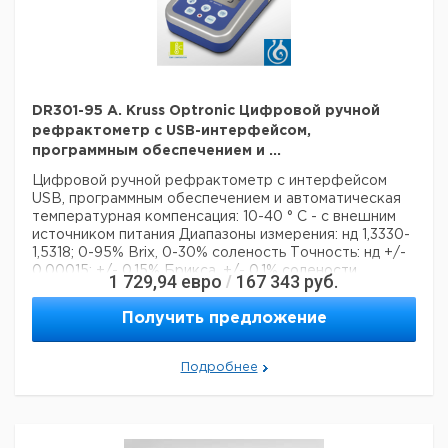
DR301-95 A. Kruss Optronic Цифровой ручной
рефрактометр с USB-интерфейсом,
программным обеспечением и ...
Цифровой ручной рефрактометр
с интерфейсом
USB, программным обеспечением и
автоматическая
температурная компенсация: 10-40 ° C
- с внешним
источником питания
Диапазоны измерения:
нд 1,3330-
1,5318; 0-95% Brix, 0-30% соленость
Точность:
нд +/-
0,00015; +/- 0,15% Брикса, +/- 0,1% солености
1 729,94
евро
167 343
руб.
/
Разрешение:
0,0001 нд; 0,1% Брикс; Соленость 0,1%
Технические данные:
Получить предложение
Описание типа продукта:
рефрактометр
Вес нетто:
600 г
Шкала единиц:
Подробнее
Brix
Данные для перевозки (реальные данные могут
отличаться)
Страна происхождения:
Германия
Страна происхождения:
Гамбург