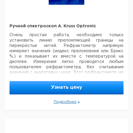
Ручной спектроскоп A. Kruss Optronic
Очень простая работа, необходимо только
установить линию преломляющей границы на
перекрестье нитей. Рефрактометр напрямую
измеряет значения (индекс преломления или Брикс
%,) и показывает их вместе с температурой на
дисплее. Измерения легко проводятся любым
пользователем рефрактометра, без считывания
значений с аналоговых шкал. Этот рефрактометр не
измеряет величину дисперсии.
Рабочая
0 - 50.0°C
Узнать цену
температура:
Адаптер переменного тока (100 -
Электроснабжение:
240В 50/60 Гц)
Подробнее
Размеры:
130 x 290 x 310мм
Вес:
6.0кг
Кол-
Ка
Тип
Диапазон
Градуировка
Точность
во в
но