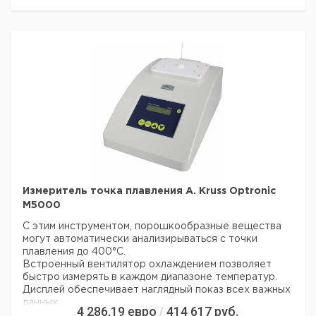
Разрешение:
0.1°C
Производительность
20 л/ч
насоса:
Макс. давление насоса:
2000 Па
Мощность охлаждения:
15 Вт
Мощность нагревания:
30 Вт
Электроснабжение:
115 - 230 В a.c.
Размеры (Ш х Д х В):
80 x 140 x 210 мм
Вес:
1.5 кг
Рекомендуем купить по низкой цене.
Измеритель точка плавления A. Kruss Optronic
M5000
С этим инструментом, порошкообразные вещества
могут автоматически анализирываться с точки
плавления до 400°C.
Встроенный вентилятор охлаждением позволяет
быстро измерять в каждом диапазоне температур.
Дисплей обеспечивает наглядный показ всех важных
данных.
4 286,19
евро
414 617
руб.
/
Полностью автоматический инструмент измерений