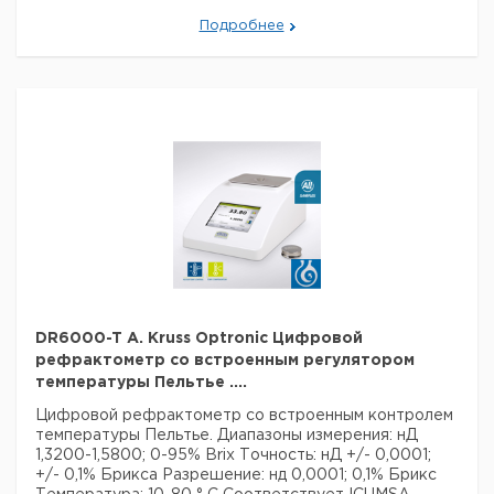
Высота:
150 мм
Подробнее
Шкала единиц:
Brix
Данные для перевозки (реальные данные могут
отличаться)
Страна происхождения:
Германия
Страна происхождения:
Гамбург
Вес брутто:
6 кг
DR6000-T A. Kruss Optronic Цифровой
рефрактометр со встроенным регулятором
температуры Пельтье ....
Цифровой рефрактометр
со встроенным контролем
температуры Пельтье.
Диапазоны измерения: нД
1,3200-1,5800; 0-95% Brix
Точность: нД +/- 0,0001;
+/- 0,1% Брикса
Разрешение: нд 0,0001; 0,1% Брикс