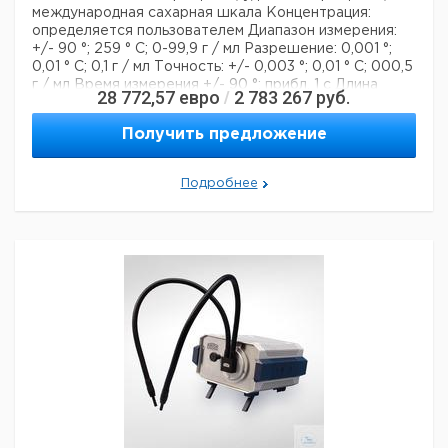
международная сахарная шкала
Концентрация:
определяется пользователем
Диапазон измерения:
+/- 90 °; 259 ° С; 0-99,9 г / мл
Разрешение: 0,001 °;
0,01 ° С; 0,1 г / мл
Точность: +/- 0,003 °; 0,01 ° С; 000,5
г / мл
Время измерения +/- 90 °: прибл. 1 с
Длина
28 772,57
евро
2 783 267
руб.
/
волны: 589 нм
Температура измерение: 0-99,9 ° C
Температура точность: +/- 0,2 ° C
Калибровка:
Получить предложение
Автоматическая (управляемая меню)
Дисплей: LCD
5,7 '' 320x240 пикселей
Операция: сенсорный
дисплей
Хранилище данных: 999 измерений
Подробнее
Интерфейсы: RS-232, USB, Ethernet
Электропитание:
100-250 В; 50/60 Гц
Объем поставки:
Поляриметровые трубки PRG-100-E и PRG-200-E,
но
без трубки для контроля температуры.
Размеры
(ШхВхГ): 64,5х20х36 см
ICUMSA совместимый
Технические данные:
Описание типа продукта:
поляриметр
Вес нетто:
28 кг
Данные для перевозки (реальные данные могут
отличаться)
Страна происхождения:
Германия
Страна происхождения:
Гамбург
Вес брутто:
32 кг