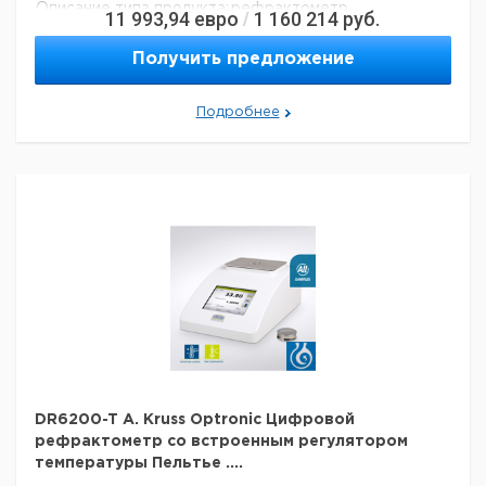
Описание типа продукта:
рефрактометр
11 993,94
евро
1 160 214
руб.
/
Вес нетто:
5 кг
Ширина:
215 мм
Получить предложение
Глубина:
345 мм
Рост:
150 мм
Подробнее
Шкала единиц:
Brix
Данные для перевозки (реальные данные могут
отличаться)
Страна происхождения:
Германия
Страна происхождения:
Гамбург
Вес брутто:
6 кг
DR6200-T A. Kruss Optronic Цифровой
рефрактометр со встроенным регулятором
температуры Пельтье ....