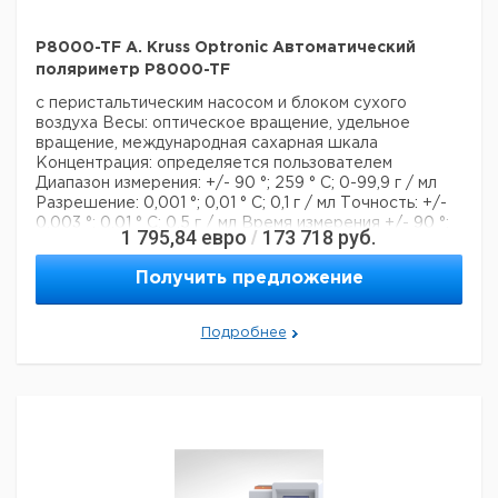
P8000-TF A. Kruss Optronic Автоматический
поляриметр P8000-TF
с перистальтическим насосом и блоком сухого
воздуха
Весы: оптическое вращение, удельное
вращение, международная сахарная шкала
Концентрация: определяется пользователем
Диапазон измерения: +/- 90 °; 259 ° С; 0-99,9 г / мл
Разрешение: 0,001 °; 0,01 ° С; 0,1 г / мл
Точность: +/-
0,003 °; 0,01 ° С; 0,5 г / мл
Время измерения +/- 90 °:
1 795,84
евро
173 718
руб.
/
прибл. 1 с
Длина волны: 589 нм
Температура
измерение: 0-99,9 ° C
Температура точность: +/- 0,2
Получить предложение
° C
Калибровка: Автоматическая (управляемая меню)
Дисплей: LCD 5,7 '' 320x240 пикселей
Операция:
сенсорный дисплей
Хранилище данных: 999
Подробнее
измерений
Интерфейсы: RS-232, USB, Ethernet
Электропитание: 90-250 В; 50/60 Гц
Подача
образца: Шланговый насос
Очистка: модуль
ополаскивания и сушки
Комплект поставки:
поляриметровые трубки 100 и 200 мм.
Размеры
(ШхВхГ): 64,5х20х36 см
Соответствует ICUMSA
Технические данные:
Описание типа продукта:
поляриметр