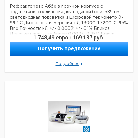
Рефрактометр Аббе
в прочном корпусе с
подсветкой,
соединения для водяной бани,
589 нм
светодиодная подсветка и
цифровой термометр 0-
99 ° C
Диапазоны измерения: нД 1.3000-1.7200; 0-95%
Brix
Точность: нД +/- 0,0002; +/- 0,1% Брикса
Деление шкалы: не более 0,0005; 0,25% Брикс
1 748,49
евро
169 137
руб.
/
Электропитание: 90-240 В, 50/60 Гц
Аксессуар:
RK01
Получить предложение
Технические данные:
Описание типа продукта:
рефрактометр
Вес нетто:
2,5 кг
Подробнее
Шкала единиц:
Brix
Данные для перевозки (реальные данные могут
отличаться)
Страна происхождения:
Германия
Страна происхождения:
Гамбург
Вес брутто:
3 кг