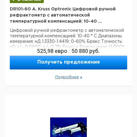
DR101-60 A. Kruss Optronic Цифровой ручной
рефрактометр с автоматической
температурной компенсацией: 10-40 ...
Цифровой ручной рефрактометр
с автоматической
температурной компенсацией: 10-40 ° C
Диапазоны
измерения: нД 1.3330-1.4419; 0-60% Брикс
Точность:
nD +/- 0,0005; +/- 0,2% Брикса
Разрешение: 0,0001
525,98
евро
50 880
руб.
/
нД; 0,1% Брикс
Количество образца: ~ 40 мкл
IP-код:
IP65
Получить предложение
Технические данные:
Описание типа продукта:
рефрактометр
Вес нетто:
160 г
Подробнее
Шкала единиц:
Brix
Данные для перевозки (реальные данные могут
отличаться)
Страна происхождения:
Германия
Страна происхождения:
Гамбург
Вес брутто:
1 кг