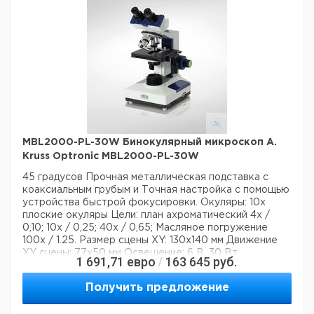
Вес брутто:
1 кг
MBL2000-PL-30W Бинокулярный микроскоп A.
Kruss Optronic MBL2000-PL-30W
45 градусов
Прочная металлическая подставка с
коаксиальным грубым и
Точная настройка с помощью
устройства быстрой фокусировки.
Окуляры: 10x
плоские окуляры
Цели: план ахроматический 4х /
0,10; 10x / 0,25; 40x / 0,65;
Масляное погружение
100x / 1.25.
Размер сцены XY: 130x140 мм
Движение
XY сцены: 77x50 мм
Освещение: 6 В, 30 Вт
1 691,71
евро
163 645
руб.
/
(регулируемый галоген)
Электропитание: 240 В,
50/60 Гц
Конденсатор: двойной линзы Abbe-
Получить предложение
конденсатор NA 1.25 с
ирисовая диафрагма и
держатель фильтра.
Фильтры: синий, зеленый и