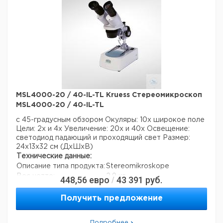
45x
Данные для перевозки (реальные данные могут
отличаться)
Страна происхождения:
Германия
Страна происхождения:
Гамбург
Вес брутто:
5 кг
MSL4000-20 / 40-IL-TL Kruess Стереомикроскоп
MSL4000-20 / 40-IL-TL
с 45-градусным обзором
Окуляры: 10х широкое поле
Цели: 2x и 4x
Увеличение: 20х и 40х
Освещение:
светодиод падающий и проходящий свет
Размер:
24x13x32 см (ДхШхВ)
Технические данные:
Описание типа продукта:
Stereomikroskope
Вес нетто:
2,9 кг
448,56
евро
43 391
руб.
/
Ширина:
130 мм
Глубина:
240 мм
Получить предложение
Рост:
320 мм
Увеличение:
20x и 40x
Подробнее