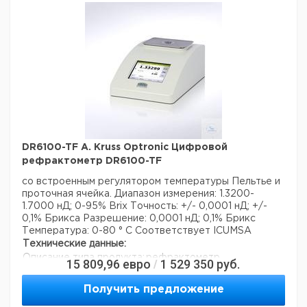
Шкала единиц:
Brix
Данные для перевозки (реальные данные могут
отличаться)
Страна происхождения:
Германия
Страна происхождения:
Гамбург
Вес брутто:
6 кг
DR6100-TF A. Kruss Optronic Цифровой
рефрактометр DR6100-TF
со встроенным регулятором температуры Пельтье
и
проточная ячейка.
Диапазон измерения: 1.3200-
1.7000 нД; 0-95% Brix
Точность: +/- 0,0001 нД; +/-
0,1% Брикса
Разрешение: 0,0001 нД; 0,1% Брикс
Температура: 0-80 ° С
Соответствует ICUMSA
Технические данные:
Описание типа продукта:
рефрактометр
15 809,96
евро
1 529 350
руб.
/
Вес нетто:
5 кг
Ширина:
215 мм
Получить предложение
Глубина:
345 мм