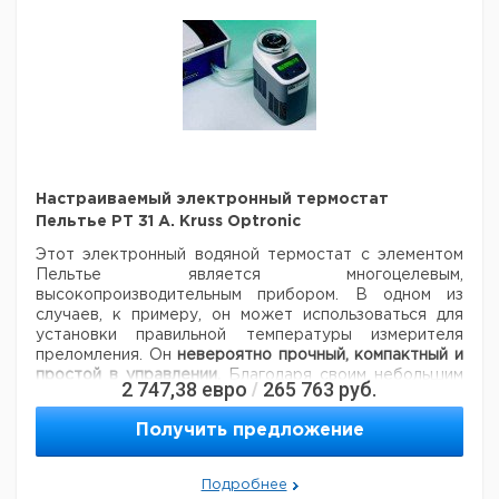
упак.
Цифровой
рефрактометр
1.3000 -
0.0002
0.0001 nD
1
98
Atago Аббе
1.7100 nD
nD
DR-A1
0.0 -
0.1% Brix
0.1% Brix
95.0 Brix
Настраиваемый электронный термостат
Пельтье PT 31 A. Kruss Optronic
Этот электронный водяной термостат с элементом
Пельтье является многоцелевым,
высокопроизводительным прибором. В одном из
случаев, к примеру, он может использоваться для
установки правильной температуры измерителя
преломления. Он
невероятно прочный, компактный и
простой в управлении.
Благодаря своим небольшим
2 747,38
евро
265 763
руб.
/
габаритам он не занимает ценного места в
лаборатории.
Получить предложение
Характеристики
Диапазон температуры:
8° - 40°C, регулируемая
Подробнее
Погрешность температуры:
±0.2°C