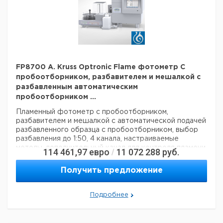
Вес нетто:
28 кг
Данные для перевозки (реальные данные могут
отличаться)
Страна происхождения:
Германия
Страна происхождения:
Гамбург
Вес брутто:
32 кг
FP8700 A. Kruss Optronic Flame фотометр С
пробоотборником, разбавителем и мешалкой с
разбавленным автоматическим
пробоотборником ...
Пламенный фотометр с пробоотборником,
разбавителем и мешалкой
с автоматической подачей
разбавленного образца
с пробоотборником, выбор
разбавления до
1:50, 4 канала, настраиваемые
методы,
дополнительный канал для контроля пламени,
114 461,97
евро
11 072 288
руб.
/
Сэмплер с 72 позициями выборки и 15
функциональные позиции, смесительная установка с
Получить предложение
2 смесителями
стручки для гомогенизации образца.
Диапазоны измерения для разбавленных образцов:
0,1
мг / л до 45000 мг / л натрия
0,1 мг / л до 45000 мг / л
Подробнее
калия
0,1 мг / л до 45000 мг / л лития
5,0 мг / л до
45000 мг / л кальция
Разрешение:
0,01 мг / л для
всех элементов
Точность:
+/- 1% в зависимости от