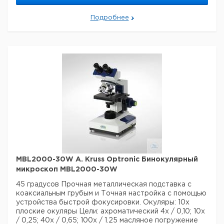
Тип тубуса микроскопа:
Монокуляр
Данные для перевозки (реальные данные могут
Подробнее
отличаться)
Страна происхождения:
Германия
Страна происхождения:
Гамбург
MBL2000-30W A. Kruss Optronic Бинокулярный
микроскоп MBL2000-30W
45 градусов
Прочная металлическая подставка с
коаксиальным грубым и
Точная настройка с помощью
устройства быстрой фокусировки.
Окуляры: 10x
плоские окуляры
Цели: ахроматический 4x / 0,10; 10x
/ 0,25; 40x / 0,65;
100x / 1.25 масляное погружение