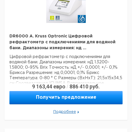
Страна происхождения:
Гамбург
DR6000 A. Kruss Optronic Цифровой
рефрактометр с подключениями для водяной
бани. Диапазоны измерения: нд ...
Цифровой рефрактометр
с подключениями для
водяной бани.
Диапазоны измерения: нД 1.3200-
1.5800; 0-95% Brix
Точность: нД +/- 0,0001; +/- 0,1%
Брикса
Разрешение: нд 0,0001; 0,1% Брикс
Температура: 0-80 ° С
Размеры (BxHxT): 21,5x15x34,5
см
Соответствует ICUMSA
Вспомогательное
9 163,44
евро
886 410
руб.
/
оборудование:
DR6010
RI34
RI39
RI43
RI48
RI65
PC761
CBM910
CBM916
Получить предложение
Технические данные:
Описание типа продукта:
рефрактометр
Вес нетто:
5 кг
Подробнее
Ширина:
215 мм
Глубина:
345 мм
Высота:
150 мм