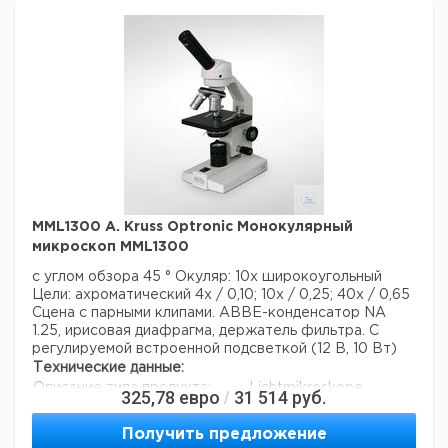
стандартного качества
Точность:
Технические данные:
Описание типа продукта:
Flammenphotometer
Данные для перевозки (реальные данные могут
отличаться)
Страна происхождения:
Германия
Страна происхождения:
Гамбург
MML1300 A. Kruss Optronic Монокулярный
микроскоп MML1300
с углом обзора 45 °
Окуляр: 10x широкоугольный
Цели: ахроматический 4x / 0,10; 10x / 0,25; 40x / 0,65
Сцена с парными клипами.
ABBE-конденсатор NA
1.25, ирисовая диафрагма, держатель фильтра.
С
регулируемой встроенной подсветкой (12 В, 10 Вт)
Технические данные:
Описание типа продукта:
Lichtmikroskope
325,78
евро
31 514
руб.
/
Оптическая система:
директ
Фазово-контрастная техника:
нет
Получить предложение